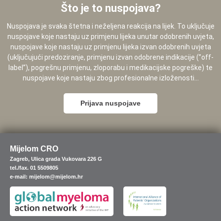
Što je to nuspojava?
Nuspojava je svaka štetna i neželjena reakcija na lijek. To uključuje
nuspojave koje nastaju uz primjenu lijeka unutar odobrenih uvjeta,
nuspojave koje nastaju uz primjenu lijeka izvan odobrenih uvjeta
(uključujući predoziranje, primjenu izvan odobrene indikacije (”off-
label”), pogrešnu primjenu, zloporabu i medikacijske pogreške) te
nuspojave koje nastaju zbog profesionalne izloženosti...
Prijava nuspojave
Mijelom CRO
Zagreb, Ulica grada Vukovara 226 G
tel./fax. 01 5509805
e-mail: mijelom@mijelom.hr