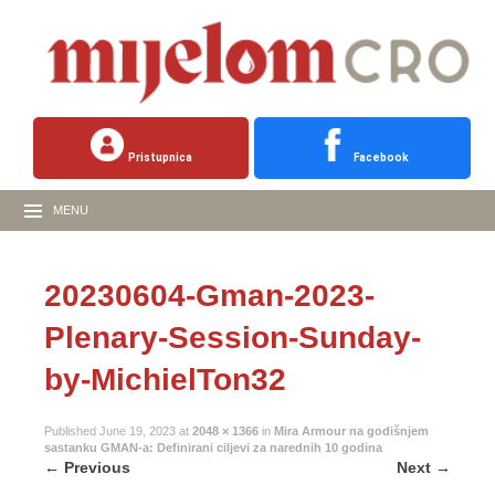
Pristupnica
Facebook
MENU
20230604-Gman-2023-
Plenary-Session-Sunday-
by-MichielTon32
Published
June 19, 2023
at
2048 × 1366
in
Mira Armour na godišnjem
sastanku GMAN-a: Definirani ciljevi za narednih 10 godina
←
Previous
Next
→