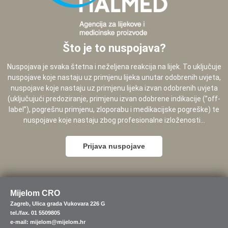
Što je to nuspojava?
Nuspojava je svaka štetna i neželjena reakcija na lijek. To uključuje
nuspojave koje nastaju uz primjenu lijeka unutar odobrenih uvjeta,
nuspojave koje nastaju uz primjenu lijeka izvan odobrenih uvjeta
(uključujući predoziranje, primjenu izvan odobrene indikacije (”off-
label”), pogrešnu primjenu, zloporabu i medikacijske pogreške) te
nuspojave koje nastaju zbog profesionalne izloženosti...
Prijava nuspojave
Mijelom CRO
Zagreb, Ulica grada Vukovara 226 G
tel./fax. 01 5509805
e-mail: mijelom@mijelom.hr