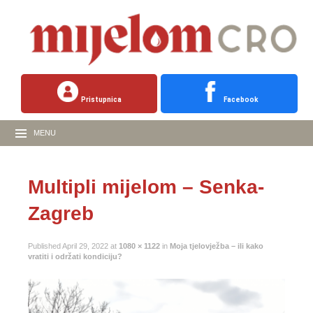
Pristupnica
Facebook
MENU
Multipli mijelom – Senka-
Zagreb
Published
April 29, 2022
at
1080 × 1122
in
Moja tjelovježba – ili kako
vratiti i održati kondiciju?