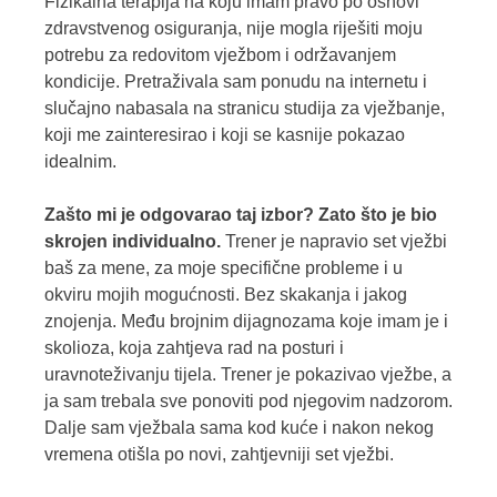
Fizikalna terapija na koju imam pravo po osnovi
zdravstvenog osiguranja, nije mogla riješiti moju
potrebu za redovitom vježbom i održavanjem
kondicije. Pretraživala sam ponudu na internetu i
slučajno nabasala na stranicu studija za vježbanje,
koji me zainteresirao i koji se kasnije pokazao
idealnim.
Zašto mi je odgovarao taj izbor? Zato što je bio
skrojen individualno.
Trener je napravio set vježbi
baš za mene, za moje specifične probleme i u
okviru mojih mogućnosti. Bez skakanja i jakog
znojenja. Među brojnim dijagnozama koje imam je i
skolioza, koja zahtjeva rad na posturi i
uravnoteživanju tijela. Trener je pokazivao vježbe, a
ja sam trebala sve ponoviti pod njegovim nadzorom.
Dalje sam vježbala sama kod kuće i nakon nekog
vremena otišla po novi, zahtjevniji set vježbi.