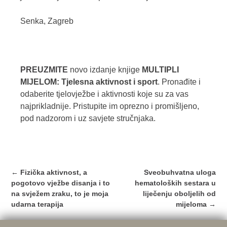
Senka, Zagreb
PREUZMITE
novo izdanje knjige
MULTIPLI
MIJELOM: Tjelesna aktivnost i sport
. Pronađite i
odaberite tjelovježbe i aktivnosti koje su za vas
najprikladnije. Pristupite im oprezno i promišljeno,
pod nadzorom i uz savjete stručnjaka.
Post
←
Fizička aktivnost, a
Sveobuhvatna uloga
navigation
pogotovo vježbe disanja i to
hematoloških sestara u
na svježem zraku, to je moja
liječenju oboljelih od
udarna terapija
mijeloma
→