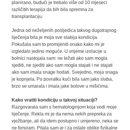
planirano, budući je trebalo više od 10 mjeseci
različitih terapija da bih bila spremna za
transplantaciju.
Jedna od neželjenih posljedica takvog dugotrajnog
liječenja bila je moja sve slabija kondicija.
Pokušala sam to promijeniti onako kako mi je
izgledalo jedino moguće. U vrijeme izolacije u
bolnici nastojala sam: ne ležati ako sam mogla
sjediti, ne sjediti ako sam mogla stajati i ne stajati
ako sam imala snage hodati. Svejedno, moja snaga
je kopnjela. Po povratku kući bila sam jako slaba,
brzo se umarala i imala jake bolove u mišićima.
Kako vratiti kondiciju u takvoj situaciji?
Razgovarala sam s hematologinjom koja vodi moje
liječenje. Rekla mi je da nema nekih prepreka za
vježbanje, ali da idem postupno i umjereno, neka se
ne forsiram. Pitala sam je i za ostale oblike fizikalne