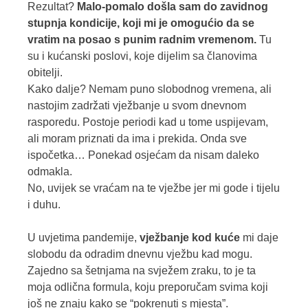
Rezultat?
Malo-pomalo došla sam do zavidnog
stupnja kondicije, koji mi je omogućio da se
vratim na posao s punim radnim vremenom.
Tu
su i kućanski poslovi, koje dijelim sa članovima
obitelji.
Kako dalje? Nemam puno slobodnog vremena, ali
nastojim zadržati vježbanje u svom dnevnom
rasporedu. Postoje periodi kad u tome uspijevam,
ali moram priznati da ima i prekida. Onda sve
ispočetka… Ponekad osjećam da nisam daleko
odmakla.
No, uvijek se vraćam na te vježbe jer mi gode i tijelu
i duhu.
U uvjetima pandemije,
vježbanje kod kuće
mi daje
slobodu da odradim dnevnu vježbu kad mogu.
Zajedno sa šetnjama na svježem zraku, to je ta
moja odlična formula, koju preporučam svima koji
još ne znaju kako se “pokrenuti s mjesta”.