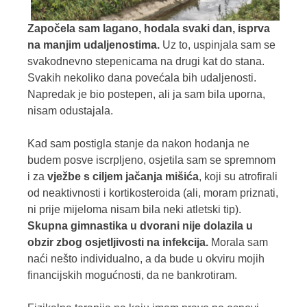
Započela sam lagano, hodala svaki dan, isprva
na manjim udaljenostima.
Uz to, uspinjala sam se
svakodnevno stepenicama na drugi kat do stana.
Svakih nekoliko dana povećala bih udaljenosti.
Napredak je bio postepen, ali ja sam bila uporna,
nisam odustajala.
Kad sam postigla stanje da nakon hodanja ne
budem posve iscrpljeno, osjetila sam se spremnom
i za
vježbe s ciljem jačanja mišića
, koji su atrofirali
od neaktivnosti i kortikosteroida (ali, moram priznati,
ni prije mijeloma nisam bila neki atletski tip).
Skupna gimnastika u dvorani nije dolazila u
obzir zbog osjetljivosti na infekcija.
Morala sam
naći nešto individualno, a da bude u okviru mojih
financijskih mogućnosti, da ne bankrotiram.