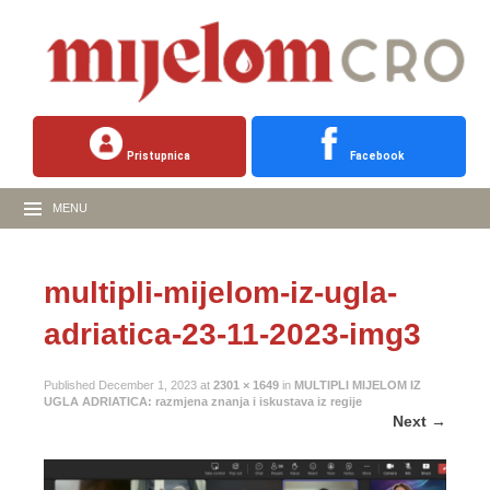
Pristupnica
Facebook
MENU
multipli-mijelom-iz-ugla-
adriatica-23-11-2023-img3
Published
December 1, 2023
at
2301 × 1649
in
MULTIPLI MIJELOM IZ
UGLA ADRIATICA: razmjena znanja i iskustava iz regije
Next
→