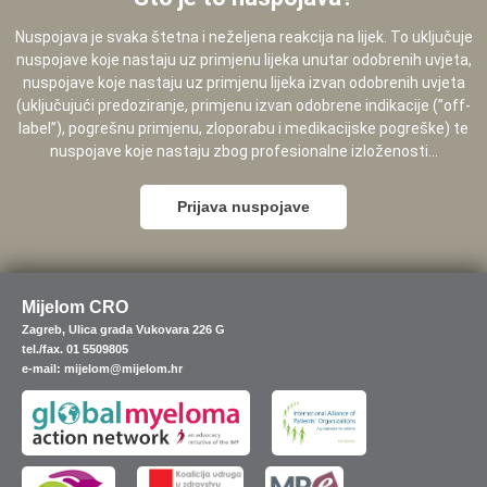
Nuspojava je svaka štetna i neželjena reakcija na lijek. To uključuje
nuspojave koje nastaju uz primjenu lijeka unutar odobrenih uvjeta,
nuspojave koje nastaju uz primjenu lijeka izvan odobrenih uvjeta
(uključujući predoziranje, primjenu izvan odobrene indikacije (”off-
label”), pogrešnu primjenu, zloporabu i medikacijske pogreške) te
nuspojave koje nastaju zbog profesionalne izloženosti...
Prijava nuspojave
Mijelom CRO
Zagreb, Ulica grada Vukovara 226 G
tel./fax. 01 5509805
e-mail: mijelom@mijelom.hr