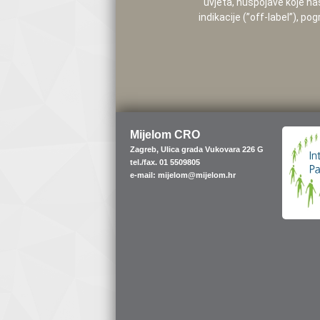
uvjeta, nuspojave koje na
indikacije (”off-label”), 
Mijelom CRO
Zagreb, Ulica grada Vukovara 226 G
tel./fax. 01 5509805
e-mail: mijelom@mijelom.hr