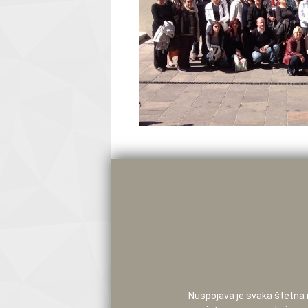
Nuspojava je svaka štetna i 