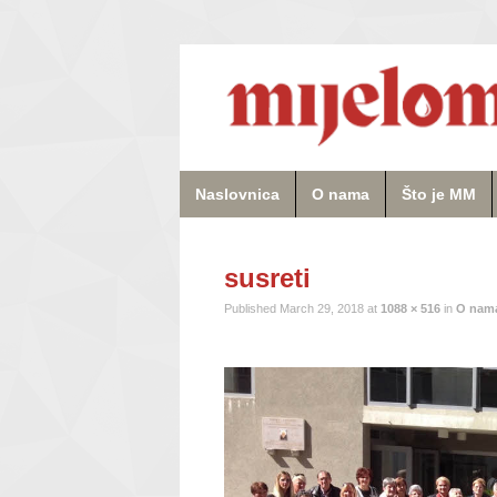
Naslovnica
O nama
Što je MM
susreti
Published
March 29, 2018
at
1088 × 516
in
O nam