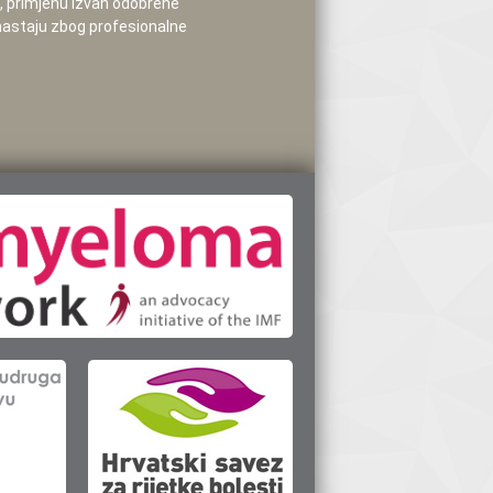
e, primjenu izvan odobrene
 nastaju zbog profesionalne