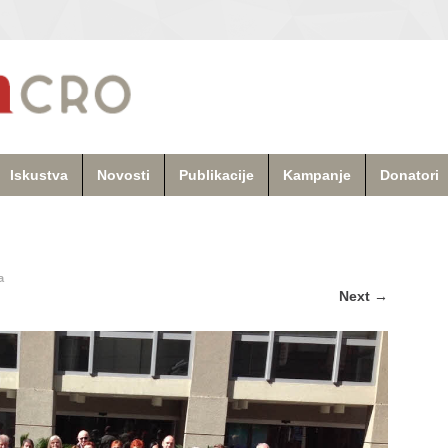
Iskustva
Novosti
Publikacije
Kampanje
Donatori
a
Next
→