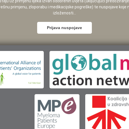
staju uz primjenu lijeka izvan odobrenih uvjeta (uključujući predoziranj
pogrešnu primjenu, zloporabu i medikacijske pogreške) te nuspojave koje
izloženosti...
Prijava nuspojave