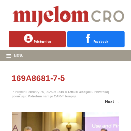
Pristupnica
Facebook
MENU
169A8681-7-5
Published
February 25, 2025
at
1810 × 1293
in
Oboljeli u Hrvatskoj
poručuju: Potrebna nam je CAR-T terapija
Next
→