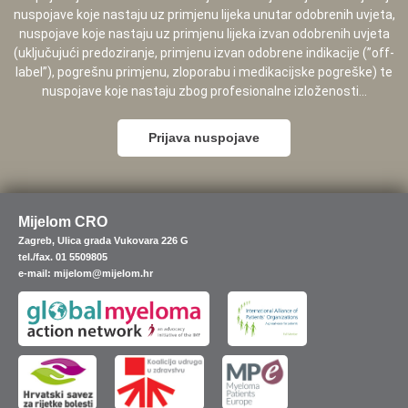
nuspojave koje nastaju uz primjenu lijeka unutar odobrenih uvjeta,
nuspojave koje nastaju uz primjenu lijeka izvan odobrenih uvjeta
(uključujući predoziranje, primjenu izvan odobrene indikacije (”off-
label”), pogrešnu primjenu, zloporabu i medikacijske pogreške) te
nuspojave koje nastaju zbog profesionalne izloženosti...
Prijava nuspojave
Mijelom CRO
Zagreb, Ulica grada Vukovara 226 G
tel./fax. 01 5509805
e-mail: mijelom@mijelom.hr