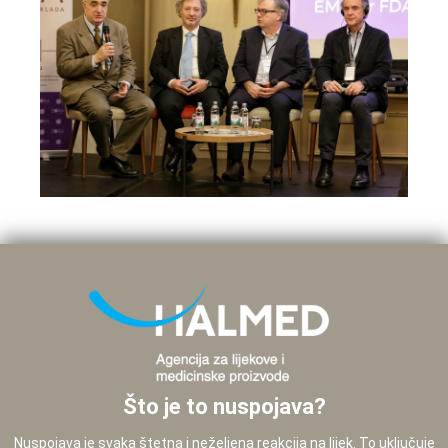
Što je to nuspojava?
Nuspojava je svaka štetna i neželjena reakcija na lijek. To uključuje