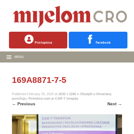
Pristupnica
Facebook
MENU
169A8871-7-5
Published
February 25, 2025
at
1632 × 1166
in
Oboljeli u Hrvatskoj
poručuju: Potrebna nam je CAR-T terapija
←
Previous
Next
→