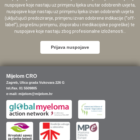
nuspojave koje nastaju uz primjenu lijeka unutar odobrenih uvjeta,
nuspojave koje nastaju uz primjenu lijeka izvan odobrenih uvjeta
(uključujući predoziranje, primjenu izvan odobrene indikacije (”off-
label”), pogrešnu primjenu, zloporabu i medikacijske pogreške) te
nuspojave koje nastaju zbog profesionalne izloženosti...
Prijava nuspojave
Mijelom CRO
Zagreb, Ulica grada Vukovara 226 G
tel./fax. 01 5509805
e-mail: mijelom@mijelom.hr