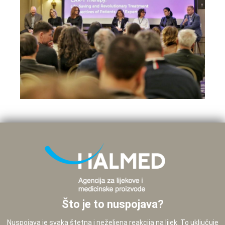
Što je to nuspojava?
Nuspojava je svaka štetna i neželjena reakcija na lijek. To uključuje