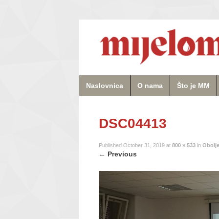
Naslovnica
O nama
Što je MM
DSC04413
Published
October 31, 2019
at
800 × 533
in
Obolje
←
Previous