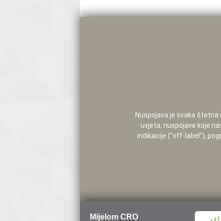
Nuspojava je svaka štetna i 
uvjeta, nuspojave koje na
indikacije (”off-label”), 
Mijelom CRO