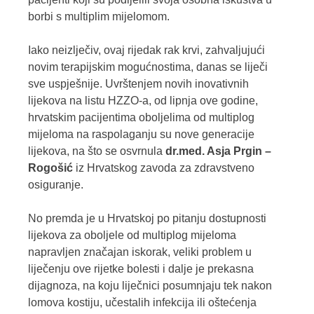
borbi s multiplim mijelomom.
Iako neizlječiv, ovaj rijedak rak krvi, zahvaljujući
novim terapijskim mogućnostima, danas se liječi
sve uspješnije. Uvrštenjem novih inovativnih
lijekova na listu HZZO-a, od lipnja ove godine,
hrvatskim pacijentima oboljelima od multiplog
mijeloma na raspolaganju su nove generacije
lijekova, na što se osvrnula
dr.med. Asja Prgin –
Rogošić
iz Hrvatskog zavoda za zdravstveno
osiguranje.
No premda je u Hrvatskoj po pitanju dostupnosti
lijekova za oboljele od multiplog mijeloma
napravljen značajan iskorak, veliki problem u
liječenju ove rijetke bolesti i dalje je prekasna
dijagnoza, na koju liječnici posumnjaju tek nakon
lomova kostiju, učestalih infekcija ili oštećenja