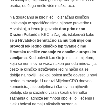
osoba, od čega nešto više muškaraca.
Na događanju je bilo riječi i o značaju kliničkih
ispitivanja te specifičnostima njihove provedbe u
Hrvatskoj, o čemu je govorio
doc.prim.dr.sc.
Dražen Pulanić
s KBC-a Zagreb, istaknuvši kako
se
u Hrvatskoj trenutačno za multipli mijelom
provodi tek jedno kliničko ispitivanje čime
Hrvatska uvelike zaostaje za ostalim europskim
zemljama
. Kod bolesti kao što je multipli mijelom,
koja se neminovno vraća nakon perioda mirovanja,
često je kliničko istraživanje jedini način da se
dobije najnoviji lijek koji bolest može dovesti u novi
period mirovanja. U udruzi MijelomCRO dnevno
komuniciraju s oboljelima i članovima njihovih
obitelji, što je izuzetno važan korak u trenutku
saznanja dijagnoze jer mnogi oboljeli o liječenju i
tijeku bolesti nemaju nikakvih saznanja.