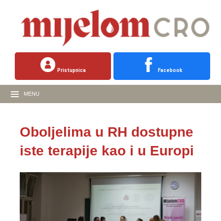
Pristupnica
Facebook
MENU
Oboljelima u RH dostupne
iste terapije kao i u Europi