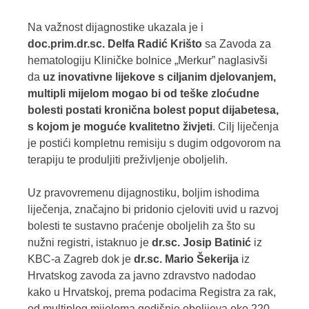
Na važnost dijagnostike ukazala je i
doc.prim.dr.sc. Delfa Radić Krišto
sa Zavoda za
hematologiju Kliničke bolnice „Merkur” naglasivši
da
uz inovativne lijekove s ciljanim djelovanjem,
multipli mijelom mogao bi od teške zloćudne
bolesti postati kronična bolest poput dijabetesa,
s kojom je moguće kvalitetno živjeti
. Cilj liječenja
je postići kompletnu remisiju s dugim odgovorom na
terapiju te produljiti preživljenje oboljelih.
Uz pravovremenu dijagnostiku, boljim ishodima
liječenja, značajno bi pridonio cjeloviti uvid u razvoj
bolesti te sustavno praćenje oboljelih za što su
nužni registri, istaknuo je
dr.sc. Josip Batinić
iz
KBC-a Zagreb dok je
dr.sc. Mario Šekerija
iz
Hrvatskog zavoda za javno zdravstvo nadodao
kako u Hrvatskoj, prema podacima Registra za rak,
od multiplog mijeloma godišnje obolijeva oko 220