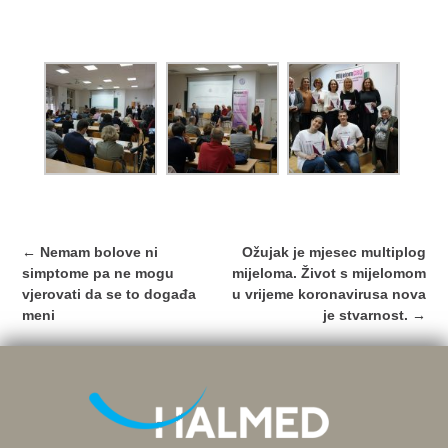
Post
←
Nemam bolove ni
Ožujak je mjesec multiplog
navigation
simptome pa ne mogu
mijeloma. Život s mijelomom
vjerovati da se to događa
u vrijeme koronavirusa nova
meni
je stvarnost.
→