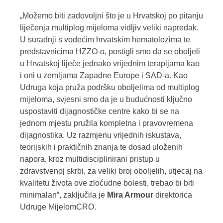
„Možemo biti zadovoljni što je u Hrvatskoj po pitanju
liječenja multiplog mijeloma vidljiv veliki napredak.
U suradnji s vodećim hrvatskim hematolozima te
predstavnicima HZZO-o, postigli smo da se oboljeli
u Hrvatskoj liječe jednako vrijednim terapijama kao
i oni u zemljama Zapadne Europe i SAD-a. Kao
Udruga koja pruža podršku oboljelima od multiplog
mijeloma, svjesni smo da je u budućnosti ključno
uspostaviti dijagnostičke centre kako bi se na
jednom mjestu pružila kompletna i pravovremena
dijagnostika. Uz razmjenu vrijednih iskustava,
teorijskih i praktičnih znanja te dosad uloženih
napora, kroz multidisciplinirani pristup u
zdravstvenoj skrbi, za veliki broj oboljelih, utjecaj na
kvalitetu života ove zloćudne bolesti, trebao bi biti
minimalan“, zaključila je
Mira Armour
direktorica
Udruge MijelomCRO.