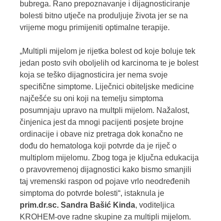
bubrega. Rano prepoznavanje i dijagnosticiranje
bolesti bitno utječe na produljuje života jer se na
vrijeme mogu primijeniti optimalne terapije.
„Multipli mijelom je rijetka bolest od koje boluje tek
jedan posto svih oboljelih od karcinoma te je bolest
koja se teško dijagnosticira jer nema svoje
specifične simptome. Liječnici obiteljske medicine
najčešće su oni koji na temelju simptoma
posumnjaju upravo na multpli mijelom. Nažalost,
činjenica jest da mnogi pacijenti posjete brojne
ordinacije i obave niz pretraga dok konačno ne
dođu do hematologa koji potvrde da je riječ o
multiplom mijelomu. Zbog toga je ključna edukacija
o pravovremenoj dijagnostici kako bismo smanjili
taj vremenski raspon od pojave vrlo neodređenih
simptoma do potvrde bolesti“, istaknula je
prim.dr.sc. Sandra Bašić Kinda
, voditeljica
KROHEM-ove radne skupine za multipli mijelom.