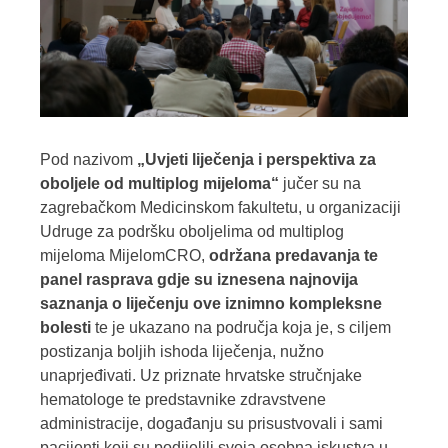
Pod nazivom
„Uvjeti liječenja i perspektiva za
oboljele od multiplog mijeloma“
jučer su na
zagrebačkom Medicinskom fakultetu, u organizaciji
Udruge za podršku oboljelima od multiplog
mijeloma MijelomCRO,
održana predavanja te
panel rasprava gdje su iznesena najnovija
saznanja o liječenju ove iznimno kompleksne
bolesti
te je ukazano na područja koja je, s ciljem
postizanja boljih ishoda liječenja, nužno
unaprjeđivati. Uz priznate hrvatske stručnjake
hematologe te predstavnike zdravstvene
administracije, događanju su prisustvovali i sami
pacijenti koji su podijelili svoja osobna iskustva u