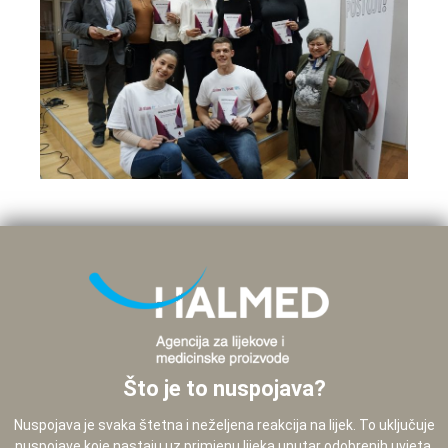
Što je to nuspojava?
Nuspojava je svaka štetna i neželjena reakcija na lijek. To uključuje
nuspojave koje nastaju uz primjenu lijeka unutar odobrenih uvjeta,