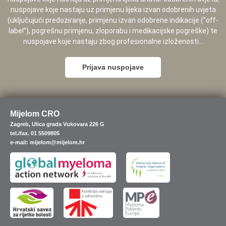
nuspojave koje nastaju uz primjenu lijeka izvan odobrenih uvjeta
(uključujući predoziranje, primjenu izvan odobrene indikacije (”off-
label”), pogrešnu primjenu, zloporabu i medikacijske pogreške) te
nuspojave koje nastaju zbog profesionalne izloženosti...
Prijava nuspojave
Mijelom CRO
Zagreb, Ulica grada Vukovara 226 G
tel./fax. 01 5509805
e-mail: mijelom@mijelom.hr