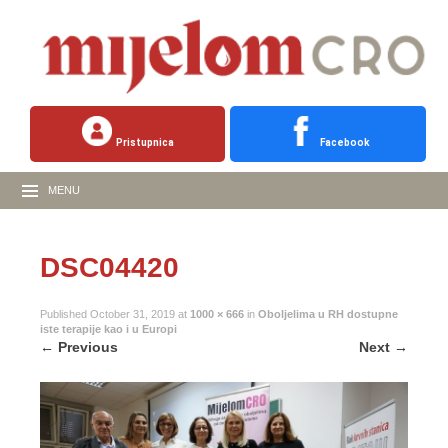
Pristupnica
Facebook
MENU
DSC04420
Published
October 31, 2019
at
1000 × 666
in
Oboljelima u RH dostupne
iste terapije kao i u Europi
←
Previous
Next
→