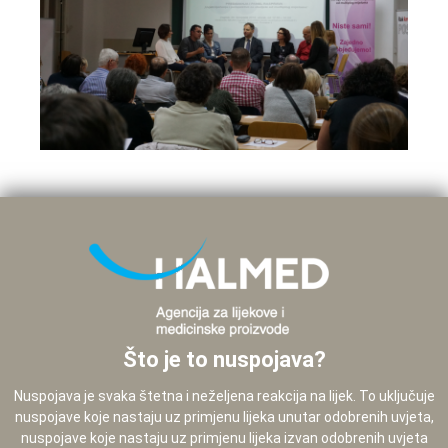
Što je to nuspojava?
Nuspojava je svaka štetna i neželjena reakcija na lijek. To uključuje
nuspojave koje nastaju uz primjenu lijeka unutar odobrenih uvjeta,
nuspojave koje nastaju uz primjenu lijeka izvan odobrenih uvjeta