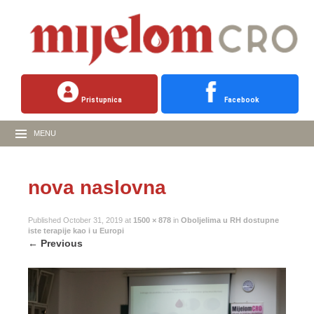
Pristupnica
Facebook
MENU
nova naslovna
Published
October 31, 2019
at
1500 × 878
in
Oboljelima u RH dostupne
iste terapije kao i u Europi
←
Previous