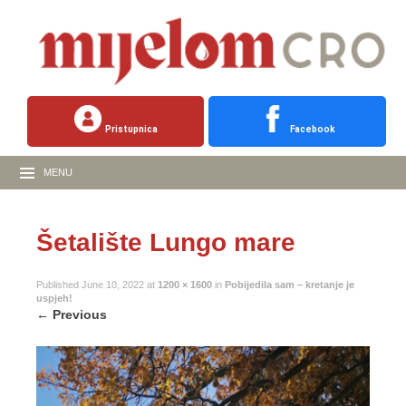
Pristupnica
Facebook
MENU
Šetalište Lungo mare
Published
June 10, 2022
at
1200 × 1600
in
Pobijedila sam – kretanje je
uspjeh!
←
Previous