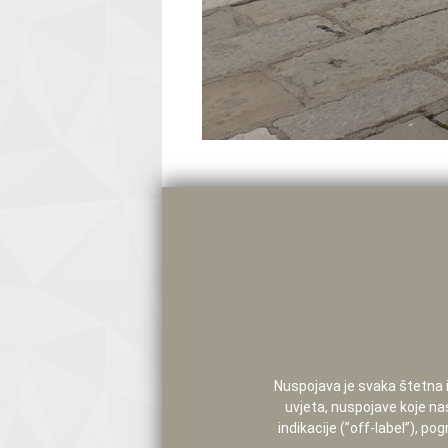
Nuspojava je svaka štetna i 
uvjeta, nuspojave koje na
indikacije (”off-label”), 