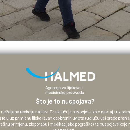
Što je to nuspojava?
neželjena reakcija na lijek. To uključuje nuspojave koje nastaju uz pri
staju uz primjenu lijeka izvan odobrenih uvjeta (uključujući predoziranj
pogrešnu primjenu, zloporabu i medikacijske pogreške) te nuspojave koje