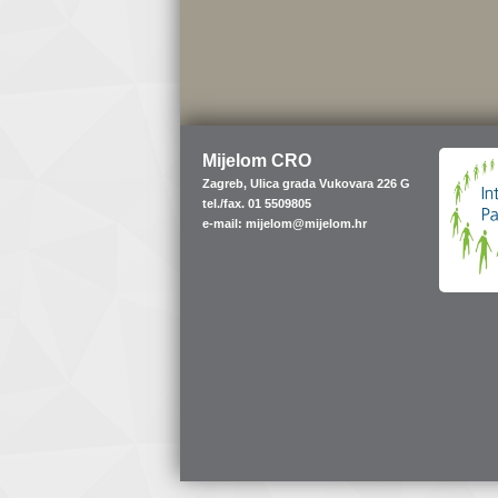
Mijelom CRO
Zagreb, Ulica grada Vukovara 226 G
tel./fax. 01 5509805
e-mail: mijelom@mijelom.hr