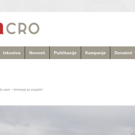
Iskustva
Novosti
Publikacije
Kampanje
Donatori
la sam – kretanje je uspjeh!