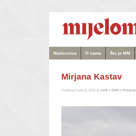
Naslovnica
O nama
Što je MM
Mirjana Kastav
Published
June 9, 2022
at
1438 × 1049
in
Pobijedi