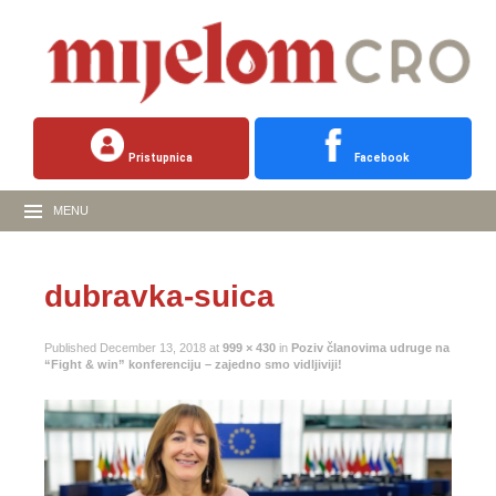
Pristupnica
Facebook
MENU
dubravka-suica
Published
December 13, 2018
at
999 × 430
in
Poziv članovima udruge na
“Fight & win” konferenciju – zajedno smo vidljiviji!