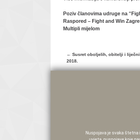
Poziv članovima udruge na “Fight
Raspored – Fight and Win Zagr
Multipli mijelom
Post
←
Susret oboljelih, obitelji i liječ
navigation
2018.
Nuspojava je svaka štetna i 
uvjeta, nuspojave koje na