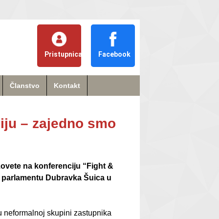
Pristupnica
Facebook
Članstvo
Kontakt
iju – zajedno smo
ovete na konferenciju “Fight &
m parlamentu Dubravka Šuica u
u neformalnoj skupini zastupnika