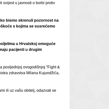
svijest u javnosti o borbi protiv
kako bismo skrenuli pozornost na
oteškoće s kojima se susrećemo
boljelima u Hrvatskoj omoguće
maju pacijenti u drugim
a posljednjoj ovogodišnjoj “Fight &
nistra zdravstva Milana Kujundžića,
 ili uz vašu obitelj, odazvati se