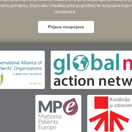
pogrešnu primjenu, zloporabu i medikacijske pogreške) te nuspojave koje
izloženosti...
Prijava nuspojave