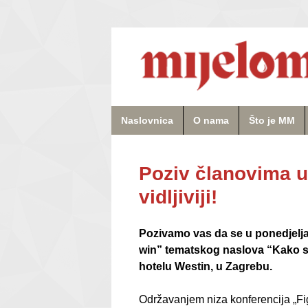
Naslovnica
O nama
Što je MM
Poziv članovima u
vidljiviji!
Pozivamo vas da se u ponedjelja
win” tematskog naslova “Kako s
hotelu Westin, u Zagrebu.
Održavanjem niza konferencija „Fig