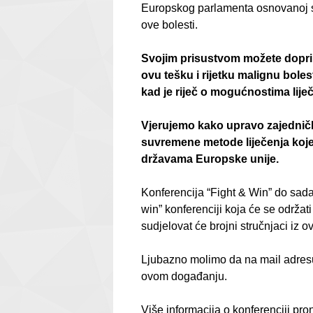
Europskog parlamenta osnovanoj s ci
ove bolesti.
Svojim prisustvom možete doprini
ovu tešku i rijetku malignu bole
kad je riječ o mogućnostima lije
Vjerujemo kako upravo zajednič
suvremene metode liječenja koje 
državama Europske unije.
Konferencija “Fight & Win” do sada
win” konferenciji koja će se održa
sudjelovat će brojni stručnjaci iz o
Ljubazno molimo da na mail adresu 
ovom događanju.
Više informacija o konferenciji pro