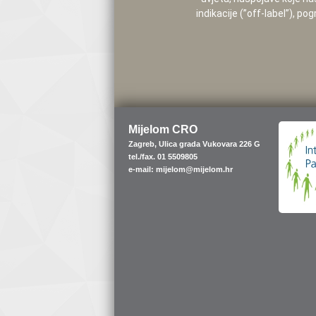
indikacije (”off-label”), 
Mijelom CRO
Zagreb, Ulica grada Vukovara 226 G
tel./fax. 01 5509805
e-mail: mijelom@mijelom.hr