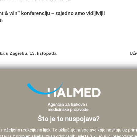
 & win” konferenciju – zajedno smo vidljiviji!
eb
nika u Zagrebu, 13. listopada
Uži
Što je to nuspojava?
neželjena reakcija na lijek. To uključuje nuspojave koje nastaju uz pri
staju uz primjenu lijeka izvan odobrenih uvjeta (uključujući predoziranj