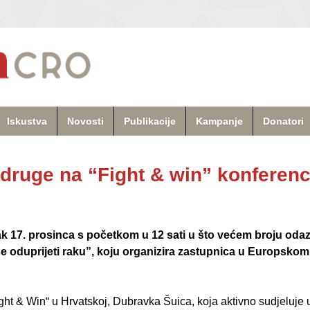
Iskustva
Novosti
Publikacije
Kampanje
Donatori
druge na “Fight & win” konferenc
k 17. prosinca s početkom u 12 sati u što većem broju odaz
e oduprijeti raku”, koju organizira zastupnica u Europsko
ht & Win“ u Hrvatskoj, Dubravka Šuica, koja aktivno sudjeluje 