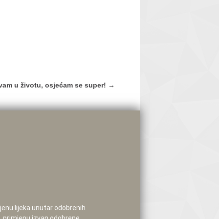
vam u životu, osjećam se super!
→
mjenu lijeka unutar odobrenih
e, primjenu izvan odobrene