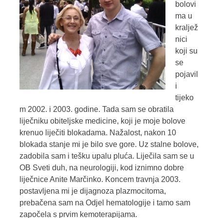
bolovi
ma u
kraljež
nici
koji su
se
pojavil
i
tijeko
m 2002. i 2003. godine. Tada sam se obratila
liječniku obiteljske medicine, koji je moje bolove
krenuo liječiti blokadama. Nažalost, nakon 10
blokada stanje mi je bilo sve gore. Uz stalne bolove,
zadobila sam i tešku upalu pluća. Liječila sam se u
OB Sveti duh, na neurologiji, kod iznimno dobre
liječnice Anite Marčinko. Koncem travnja 2003.
postavljena mi je dijagnoza plazmocitoma,
prebačena sam na Odjel hematologije i tamo sam
započela s prvim kemoterapijama.