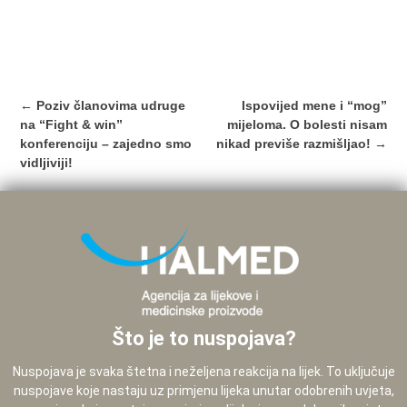
Post
←
Poziv članovima udruge
Ispovijed mene i “mog”
navigation
na “Fight & win”
mijeloma. O bolesti nisam
konferenciju – zajedno smo
nikad previše razmišljao!
→
vidljiviji!
Što je to nuspojava?
Nuspojava je svaka štetna i neželjena reakcija na lijek. To uključuje
nuspojave koje nastaju uz primjenu lijeka unutar odobrenih uvjeta,