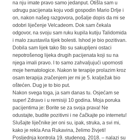
na nju imate pravo samo jedanput. Otišla sam u
udrugu pacijenata koju vodi gospodin Mario Drlje i
on, nakon našeg razgovora, pošalje dopis da mi se
odobri liječenje Velcadeom. Dok sam čekala
odgovor, na svoju sam ruku kupila kutiju Talidomida
i malo zaustavila tijek bolesti. Ishod je bio pozitivan.
Dobila sam lijek tako što su sakupljeni ostaci
nepotrošenog lijeka drugih pacijenata koji su na
njega imali pravo. I to samo zahvaljujući upornosti
moje hematologice. Nakon te terapije prolazim kroz
osam terapija zračenjem jer mi je 5. kralježak bio
oštećen. Dug je to bio put.
Nakon svega toga, ja sam danas tu. Osjećam se
super! Zdravo i u remisiji 10 godina. Moja poruka
pacijentima je: Borite se za svoja prava! Ne
odustajte, budite pozitivni i ne čačkajte po internetu!
Slušajte liječnike jer oni su, ipak, struka, a svi mi,
kako je rekla Ana Rukavina, želimo živjeti!
Posljednja kontrola 19. studenog. 2018. – nalazi su