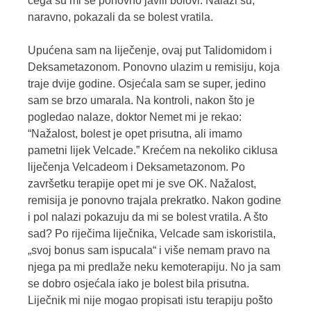
čega su mi se ponovno javili bolovi. Nalazi su,
naravno, pokazali da se bolest vratila.
Upućena sam na liječenje, ovaj put Talidomidom i
Deksametazonom. Ponovno ulazim u remisiju, koja
traje dvije godine. Osjećala sam se super, jedino
sam se brzo umarala. Na kontroli, nakon što je
pogledao nalaze, doktor Nemet mi je rekao:
“Nažalost, bolest je opet prisutna, ali imamo
pametni lijek Velcade.” Krećem na nekoliko ciklusa
liječenja Velcadeom i Deksametazonom. Po
završetku terapije opet mi je sve OK. Nažalost,
remisija je ponovno trajala prekratko. Nakon godine
i pol nalazi pokazuju da mi se bolest vratila. A što
sad? Po riječima liječnika, Velcade sam iskoristila,
„svoj bonus sam ispucala“ i više nemam pravo na
njega pa mi predlaže neku kemoterapiju. No ja sam
se dobro osjećala iako je bolest bila prisutna.
Liječnik mi nije mogao propisati istu terapiju pošto