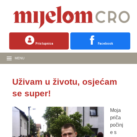
Pristupnica
Facebook
MENU
Uživam u životu, osjećam
se super!
Moja
priča
počinj
e s