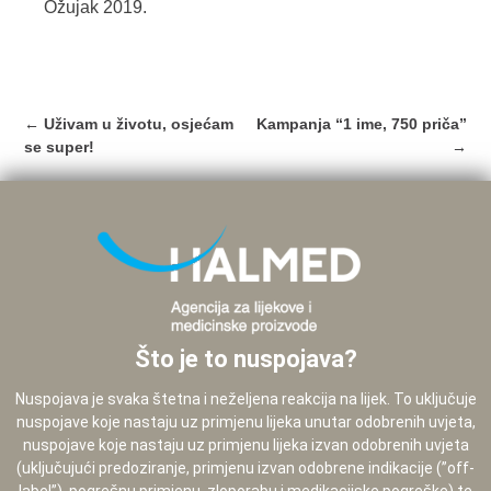
Ožujak 2019.
Post
←
Uživam u životu, osjećam
Kampanja “1 ime, 750 priča”
navigation
se super!
→
Što je to nuspojava?
Nuspojava je svaka štetna i neželjena reakcija na lijek. To uključuje
nuspojave koje nastaju uz primjenu lijeka unutar odobrenih uvjeta,
nuspojave koje nastaju uz primjenu lijeka izvan odobrenih uvjeta
(uključujući predoziranje, primjenu izvan odobrene indikacije (”off-