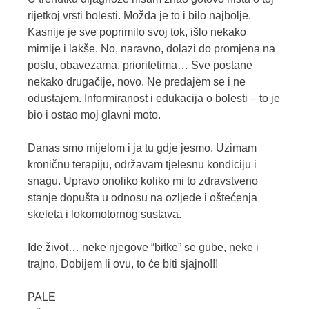
rijetkoj vrsti bolesti. Možda je to i bilo najbolje.
Kasnije je sve poprimilo svoj tok, išlo nekako
mirnije i lakše. No, naravno, dolazi do promjena na
poslu, obavezama, prioritetima… Sve postane
nekako drugačije, novo. Ne predajem se i ne
odustajem. Informiranost i edukacija o bolesti – to je
bio i ostao moj glavni moto.
Danas smo mijelom i ja tu gdje jesmo. Uzimam
kroničnu terapiju, održavam tjelesnu kondiciju i
snagu. Upravo onoliko koliko mi to zdravstveno
stanje dopušta u odnosu na ozljede i oštećenja
skeleta i lokomotornog sustava.
Ide život… neke njegove “bitke” se gube, neke i
trajno. Dobijem li ovu, to će biti sjajno!!!
PALE