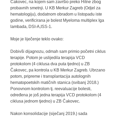
Čakovec, na kojem sam završio preko Hitne zbog
probavnih smetnji. U KB Merkur Zagreb (Odjel za
hematologiju), dodatnom obradom u listopadu iste
godine, verificirana je bolest Myeloma multiplex Iga
lambada, DSI-A,ISS-1.
Moje je liječenje teklo ovako:
Dobivši dijagnozu, odmah sam primio početni ciklus
terapije. Potom je uslijedila terapija VCD
protokolom (4 ciklusa dva puta tjedno) u ZB
Čakovec, pa kontrola u KB Merkur Zagreb. Ubrzano
potom, pripreme i transplantacija autolognih
hematopoetskih matičnih stanica (svibanj 2018.)
Ponovnom kontrolom tj. reevaluacije bolesti,
određena je još jedna terapija VCD protokolom (4
ciklusa jednom tjedno) u ZB Čakovec.
Nakon konsolidacije (siječanj 2019.) sada