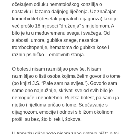
očekujem odluku hematološkog konzilija o
nastavku i fazama daljnjeg liječenja. Uz značajan
komorbiditet (desetak popratnih dijagnoza) tako je
već prošlo 18 mjeseci ”druženja” s mijelomom. A
bilo je tu u međuvremenu svega i svačega. Od
slabosti, umora, gubitka snage, nesanice,
trombocitopenije, hematoma do gubitka kose i
raznih psihičko – emotivnih stanja.
O bolesti nisam razmišljao previše. Nisam
razmišljao o listi osoba kojima želim govoriti o tome
(po knjizi J.S. “Pale sam na svijetu”). Govorio sam
samo ono najnužnije, skrivati sve od svih bilo je
nemoguće i nepotrebno. Rijetka bolest, pa sam i ja
rijetko i rijetkima pričao o tome. Suočavanje s
dijagnozom, emocije i odnosi s bližom okolinom
prošli su bez, što bi rekli, šokova.
U trenutku dijagnoze nisam znao gotovo ništa o toj