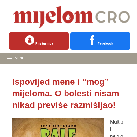
Pristupnica
Facebook
MENU
Ispovijed mene i “mog”
mijeloma. O bolesti nisam
nikad previše razmišljao!
Multipl
i
mijelo