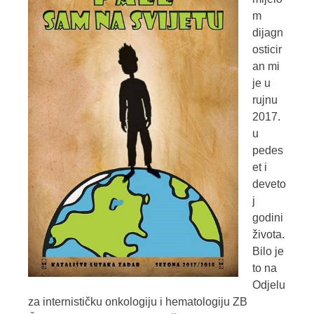
m
dijagn
osticir
an mi
je u
rujnu
2017.
u
pedes
et i
deveto
j
godini
života.
Bilo je
to na
Odjelu
za internističku onkologiju i hematologiju ZB