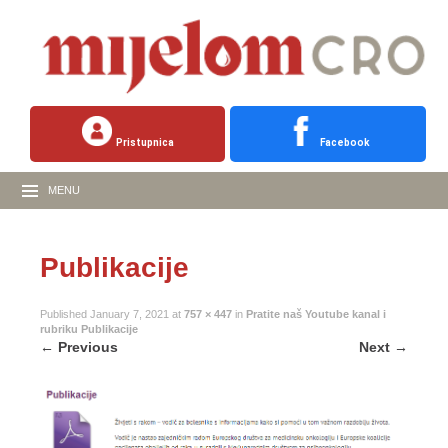
Pristupnica
Facebook
MENU
Publikacije
Published
January 7, 2021
at
757 × 447
in
Pratite naš Youtube kanal i
rubriku Publikacije
←
Previous
Next
→