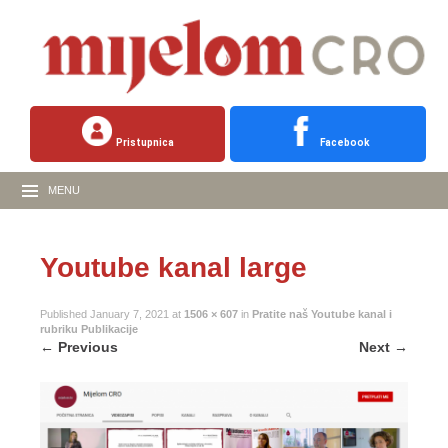
Pristupnica
Facebook
MENU
Youtube kanal large
Published
January 7, 2021
at
1506 × 607
in
Pratite naš Youtube kanal i
rubriku Publikacije
←
Previous
Next
→