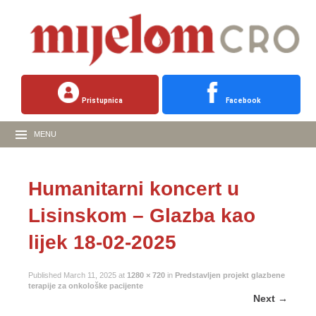
Pristupnica
Facebook
MENU
Humanitarni koncert u
Lisinskom – Glazba kao
lijek 18-02-2025
Published
March 11, 2025
at
1280 × 720
in
Predstavljen projekt glazbene
terapije za onkološke pacijente
Next
→