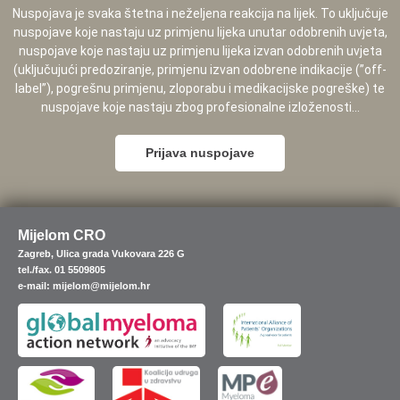
Nuspojava je svaka štetna i neželjena reakcija na lijek. To uključuje
nuspojave koje nastaju uz primjenu lijeka unutar odobrenih uvjeta,
nuspojave koje nastaju uz primjenu lijeka izvan odobrenih uvjeta
(uključujući predoziranje, primjenu izvan odobrene indikacije (”off-
label”), pogrešnu primjenu, zloporabu i medikacijske pogreške) te
nuspojave koje nastaju zbog profesionalne izloženosti...
Prijava nuspojave
Mijelom CRO
Zagreb, Ulica grada Vukovara 226 G
tel./fax. 01 5509805
e-mail: mijelom@mijelom.hr