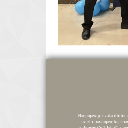
Nuspojava je svaka štetna i 
uvjeta, nuspojave koje na
indikacije (”off-label”), 