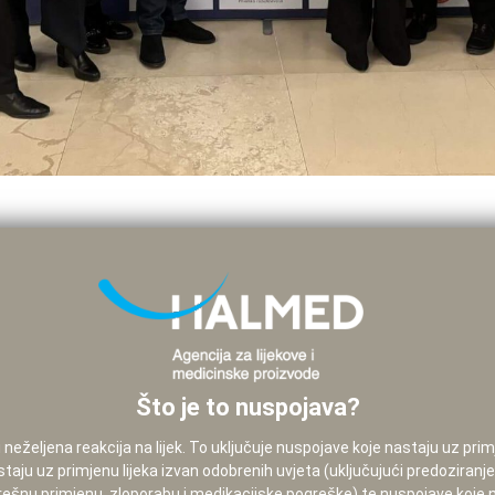
Što je to nuspojava?
neželjena reakcija na lijek. To uključuje nuspojave koje nastaju uz pri
staju uz primjenu lijeka izvan odobrenih uvjeta (uključujući predoziranj
pogrešnu primjenu, zloporabu i medikacijske pogreške) te nuspojave koje