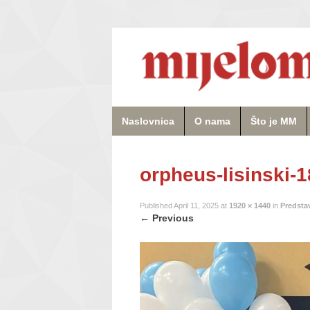
Naslovnica
O nama
Što je MM
orpheus-lisinski-
Published
April 11, 2025
at
1920 × 1440
in
Predstav
←
Previous