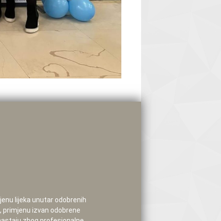
mjenu lijeka unutar odobrenih
e, primjenu izvan odobrene
 nastaju zbog profesionalne