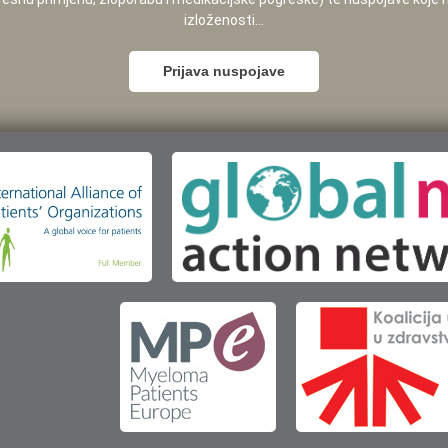
izloženosti...
Prijava nuspojave