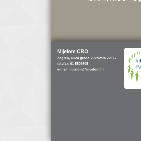
Mijelom CRO
Zagreb, Ulica grada Vukovara 226 G
tel./fax. 01 5509805
e-mail: mijelom@mijelom.hr