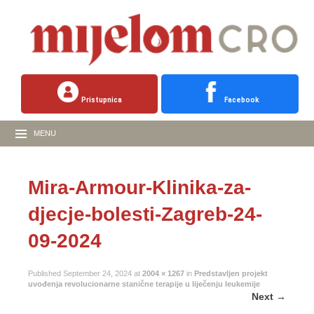
Pristupnica
Facebook
MENU
Mira-Armour-Klinika-za-
djecje-bolesti-Zagreb-24-
09-2024
Published
September 24, 2024
at
2004 × 1267
in
Predstavljen projekt
uvođenja revolucionarne stanične terapije u liječenju leukemije
Next
→