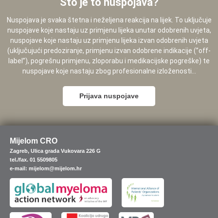
Što je to nuspojava?
Nuspojava je svaka štetna i neželjena reakcija na lijek. To uključuje
nuspojave koje nastaju uz primjenu lijeka unutar odobrenih uvjeta,
nuspojave koje nastaju uz primjenu lijeka izvan odobrenih uvjeta
(uključujući predoziranje, primjenu izvan odobrene indikacije (”off-
label”), pogrešnu primjenu, zloporabu i medikacijske pogreške) te
nuspojave koje nastaju zbog profesionalne izloženosti...
Prijava nuspojave
Mijelom CRO
Zagreb, Ulica grada Vukovara 226 G
tel./fax. 01 5509805
e-mail: mijelom@mijelom.hr