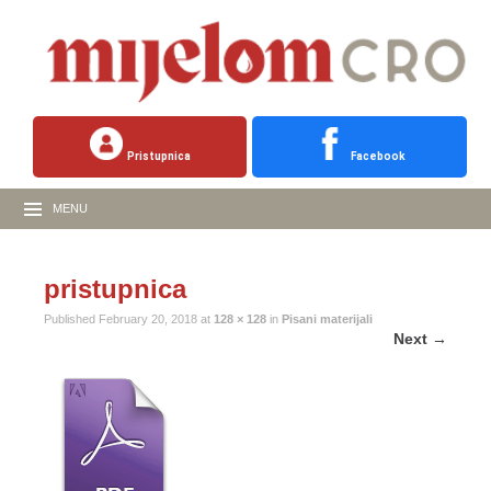
Pristupnica
Facebook
MENU
pristupnica
Published
February 20, 2018
at
128 × 128
in
Pisani materijali
Next
→