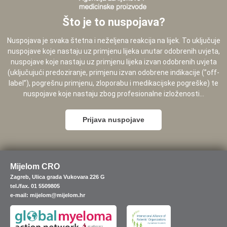
Što je to nuspojava?
Nuspojava je svaka štetna i neželjena reakcija na lijek. To uključuje
nuspojave koje nastaju uz primjenu lijeka unutar odobrenih uvjeta,
nuspojave koje nastaju uz primjenu lijeka izvan odobrenih uvjeta
(uključujući predoziranje, primjenu izvan odobrene indikacije (”off-
label”), pogrešnu primjenu, zloporabu i medikacijske pogreške) te
nuspojave koje nastaju zbog profesionalne izloženosti...
Prijava nuspojave
Mijelom CRO
Zagreb, Ulica grada Vukovara 226 G
tel./fax. 01 5509805
e-mail: mijelom@mijelom.hr