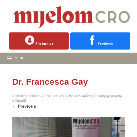
Pristupnica
Facebook
MENU
Dr. Francesca Gay
Published
October 27, 2019
at
1200 × 976
in
S našeg subotnjeg susreta
u Opatiji
←
Previous