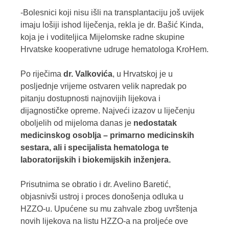
-Bolesnici koji nisu išli na transplantaciju još uvijek
imaju lošiji ishod liječenja, rekla je dr. Bašić Kinda,
koja je i voditeljica Mijelomske radne skupine
Hrvatske kooperativne udruge hematologa KroHem.
Po riječima
dr.
Valkovića
, u Hrvatskoj je u
posljednje vrijeme ostvaren velik napredak po
pitanju dostupnosti najnovijih lijekova i
dijagnostičke opreme. Najveći izazov u liječenju
oboljelih od mijeloma danas je
nedostatak
medicinskog osoblja – primarno medicinskih
sestara, ali i specijalista hematologa te
laboratorijskih i biokemijskih inženjera.
Prisutnima se obratio i dr. Avelino Baretić,
objasnivši ustroj i proces donošenja odluka u
HZZO-u. Upućene su mu zahvale zbog uvrštenja
novih lijekova na listu HZZO-a na proljeće ove