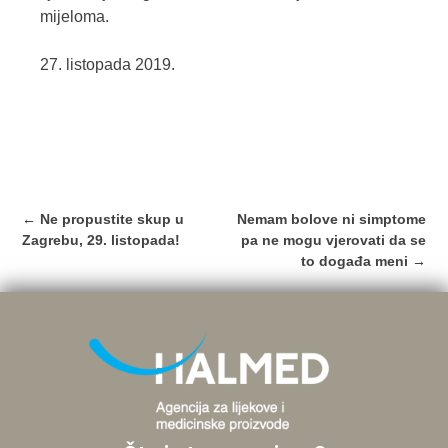
mijeloma.
27. listopada 2019.
Post
←
Ne propustite skup u
Nemam bolove ni simptome
navigation
Zagrebu, 29. listopada!
pa ne mogu vjerovati da se
to događa meni
→