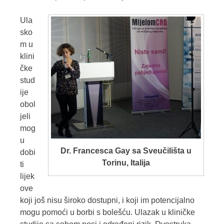
Ula
sko
m u
klini
čke
stud
ije
obol
jeli
mog
u
Dr. Francesca Gay sa Sveučilišta u
dobi
Torinu, Italija
ti
lijek
ove
koji još nisu široko dostupni, i koji im potencijalno
mogu pomoći u borbi s bolešću. Ulazak u kliničke