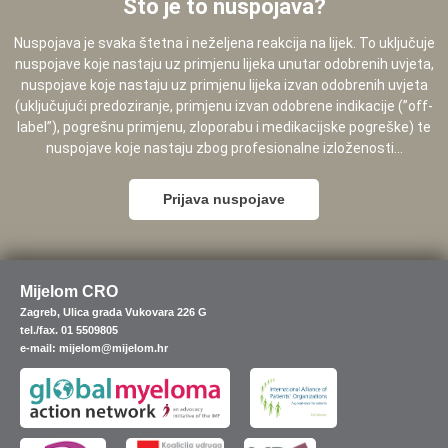
Što je to nuspojava?
Nuspojava je svaka štetna i neželjena reakcija na lijek. To uključuje
nuspojave koje nastaju uz primjenu lijeka unutar odobrenih uvjeta,
nuspojave koje nastaju uz primjenu lijeka izvan odobrenih uvjeta
(uključujući predoziranje, primjenu izvan odobrene indikacije (”off-
label”), pogrešnu primjenu, zloporabu i medikacijske pogreške) te
nuspojave koje nastaju zbog profesionalne izloženosti...
Prijava nuspojave
Mijelom CRO
Zagreb, Ulica grada Vukovara 226 G
tel./fax. 01 5509805
e-mail: mijelom@mijelom.hr