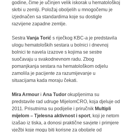
godine, čime je učinjen velik iskorak u hematološkoj
skrbi u zemlji. Položaj oboljelih u mnogočemu je
izjednačen sa standardima koje su dostigle
razvijene zapadne zemlje.
Sestra
Vanja
Torić
s riječkog KBC-a je predstavila
ulogu hematoloških sestara u bolnici i dnevnoj
bolnici te navela izazove s kojima se sestre
suočavaju u svakodnevnom radu. Zbog
pomanjkanja sestara na hematološkom odjelu
zamolila je pacijente za razumijevanje u
situacijama kada moraju čekati.
Mira Armour
i
Ana Tudor
okupljenima su
predstavile rad udruge MijelomCRO, koja djeluje od
2011. Prisutnima su podijelie i priručnik
Multipli
mijelom – Tjelesna aktivnost i sport
, koji je netom
izašao iz tiska, a donosi praktične savjete i primjere
vježbi koje mogu biti korisne za oboljele od