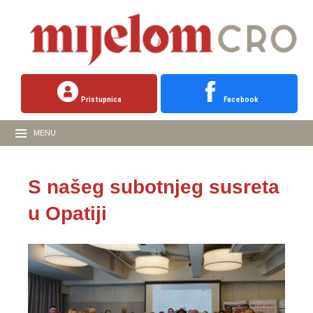
Pristupnica
Facebook
MENU
S našeg subotnjeg susreta
u Opatiji