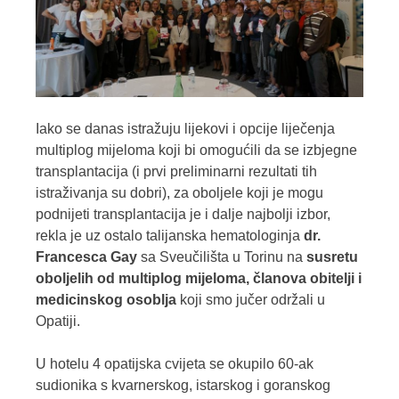
Iako se danas istražuju lijekovi i opcije liječenja
multiplog mijeloma koji bi omogućili da se izbjegne
transplantacija (i prvi preliminarni rezultati tih
istraživanja su dobri), za oboljele koji je mogu
podnijeti transplantacija je i dalje najbolji izbor,
rekla je uz ostalo talijanska hematologinja
dr.
Francesca Gay
sa Sveučilišta u Torinu na
susretu
oboljelih od multiplog mijeloma, članova obitelji i
medicinskog osoblja
koji smo jučer održali u
Opatiji.
U hotelu 4 opatijska cvijeta se okupilo 60-ak
sudionika s kvarnerskog, istarskog i goranskog