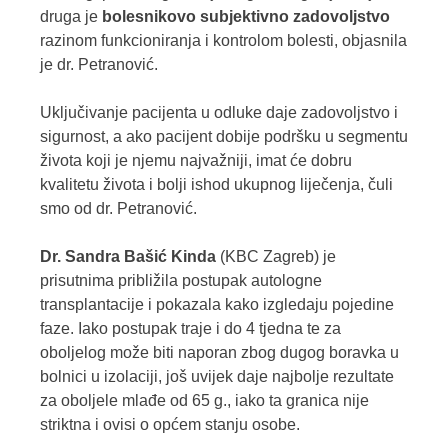
druga je
bolesnikovo subjektivno zadovoljstvo
razinom funkcioniranja i kontrolom bolesti, objasnila
je dr. Petranović.
Uključivanje pacijenta u odluke daje zadovoljstvo i
sigurnost, a ako pacijent dobije podršku u segmentu
života koji je njemu najvažniji, imat će dobru
kvalitetu života i bolji ishod ukupnog liječenja, čuli
smo od dr. Petranović.
Dr. Sandra Bašić Kinda
(KBC Zagreb)
je
prisutnima približila postupak autologne
transplantacije i pokazala kako izgledaju pojedine
faze. Iako postupak traje i do 4 tjedna te za
oboljelog može biti naporan zbog dugog boravka u
bolnici u izolaciji, još uvijek daje najbolje rezultate
za oboljele mlađe od 65 g., iako ta granica nije
striktna i ovisi o općem stanju osobe.