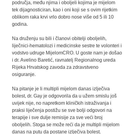
područja, među njima i oboljeli kojima je mijelom
tek dijagnosticiran, kao i oni koji se s ovim rijetkim
oblikom raka krvi vrlo dobro nose više od 5 ili 10
godina.
Na druženju su bili i članovi obitelji oboljelih,
liječnici-hematolozi i medicinske sestre te volonteri i
vodstvo udruge MijelomCRO. U goste nam je došao
i dr. Avelino Baretić, ravnatelj Regionalnog ureda
Rijeka Hrvatskog zavoda za zdravstveno
osiguranje.
Na pitanje je li multipli mijelom danas izlječiva
bolest, dr. Gay je odgovorila da u užem smislu još
uvijek nije, no napretkom kliničkih istraživanja i
praksi liječenja postižu se sve bolji odgovori na
terapije i sve dulje remisije za sve veći broj
oboljelih. Stoga se može reći da je multipli mijelom
danas na putu da postane izlječiva bolest.