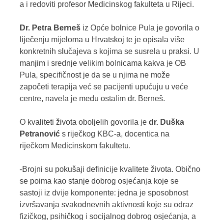
a i redoviti profesor Medicinskog fakulteta u Rijeci.
Dr. Petra Berneš
iz Opće bolnice Pula je govorila o
liječenju mijeloma u Hrvatskoj te je opisala više
konkretnih slučajeva s kojima se susrela u praksi. U
manjim i srednje velikim bolnicama kakva je OB
Pula, specifičnost je da se u njima ne može
započeti terapija već se pacijenti upućuju u veće
centre, navela je među ostalim dr. Berneš.
O kvaliteti života oboljelih govorila je
dr. Duška
Petranović
s riječkog KBC-a, docentica na
riječkom Medicinskom fakultetu.
-Brojni su pokušaji definicije kvalitete života. Obično
se poima kao stanje dobrog osjećanja koje se
sastoji iz dvije komponente: jedna je sposobnost
izvršavanja svakodnevnih aktivnosti koje su odraz
fizičkog, psihičkog i socijalnog dobrog osjećanja, a