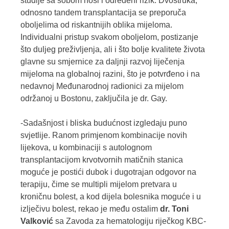
studije sa sobom nosi i određeni rizik. Dvostruka,
odnosno tandem transplantacija se preporuča
oboljelima od riskantnijih oblika mijeloma.
Individualni pristup svakom oboljelom, postizanje
što duljeg preživljenja, ali i što bolje kvalitete života
glavne su smjernice za daljnji razvoj liječenja
mijeloma na globalnoj razini, što je potvrđeno i na
nedavnoj Međunarodnoj radionici za mijelom
održanoj u Bostonu, zaključila je dr. Gay.
-Sadašnjost i bliska budućnost izgledaju puno
svjetlije. Ranom primjenom kombinacije novih
lijekova, u kombinaciji s autolognom
transplantacijom krvotvornih matičnih stanica
moguće je postići dubok i dugotrajan odgovor na
terapiju, čime se multipli mijelom pretvara u
kroničnu bolest, a kod dijela bolesnika moguće i u
izlječivu bolest, rekao je među ostalim
dr. Toni
Valković
sa Zavoda za hematologiju riječkog KBC-