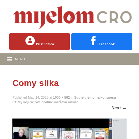
Pristupnica
Facebook
MENU
Comy slika
Published
May 14, 2020
at
1000 × 562
in
Sudjelujemo na kongresu
COMy koji se ove godine održava online
Next
→