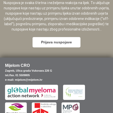
Nuspojava je svaka štetna i neželjena reakcija na lijek. To uključuje
nuspojave koje nastaju uz primjenu lijeka unutar odobrenih uvjeta,
nuspojave koje nastaju uz primjenu lijeka izvan odobrenih uvjeta
(uključujući predoziranje, primjenu izvan odobrene indikacije (”off-
label”), pogrešnu primjenu, zloporabu i medikacijske pogreške) te
nuspojave koje nastaju zbog profesionalne izloženosti...
Prijava nuspojave
Mijelom CRO
Zagreb, Ulica grada Vukovara 226 G
tel./fax. 01 5509805
e-mail: mijelom@mijelom.hr