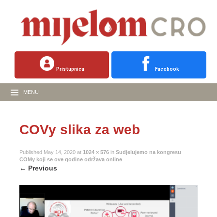
Pristupnica
Facebook
MENU
COVy slika za web
Published
May 14, 2020
at
1024 × 576
in
Sudjelujemo na kongresu
COMy koji se ove godine održava online
←
Previous