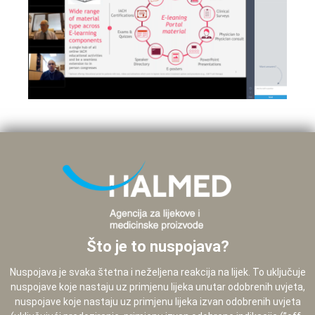
Što je to nuspojava?
Nuspojava je svaka štetna i neželjena reakcija na lijek. To uključuje
nuspojave koje nastaju uz primjenu lijeka unutar odobrenih uvjeta,
nuspojave koje nastaju uz primjenu lijeka izvan odobrenih uvjeta