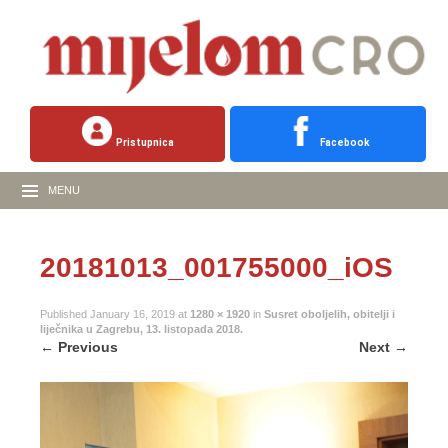
Pristupnica
Facebook
MENU
20181013_001755000_iOS
Published
January 16, 2019
at
1280 × 1920
in
Susret oboljelih, obitelji i
liječnika u Zagrebu, 13. listopada 2018.
←
Previous
Next
→