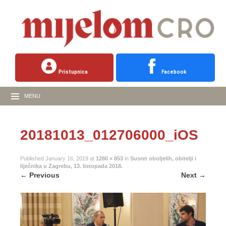
Pristupnica
Facebook
MENU
20181013_012706000_iOS
Published
January 16, 2019
at
1280 × 853
in
Susret oboljelih, obitelji i
liječnika u Zagrebu, 13. listopada 2018.
←
Previous
Next
→