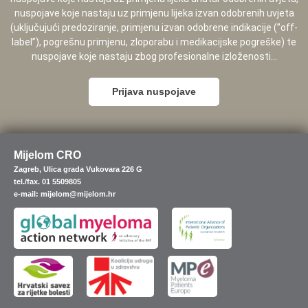
nuspojave koje nastaju uz primjenu lijeka izvan odobrenih uvjeta
(uključujući predoziranje, primjenu izvan odobrene indikacije (”off-
label”), pogrešnu primjenu, zloporabu i medikacijske pogreške) te
nuspojave koje nastaju zbog profesionalne izloženosti...
Prijava nuspojave
Mijelom CRO
Zagreb, Ulica grada Vukovara 226 G
tel./fax. 01 5509805
e-mail: mijelom@mijelom.hr