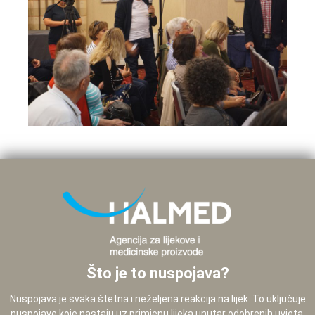
Što je to nuspojava?
Nuspojava je svaka štetna i neželjena reakcija na lijek. To uključuje
nuspojave koje nastaju uz primjenu lijeka unutar odobrenih uvjeta,