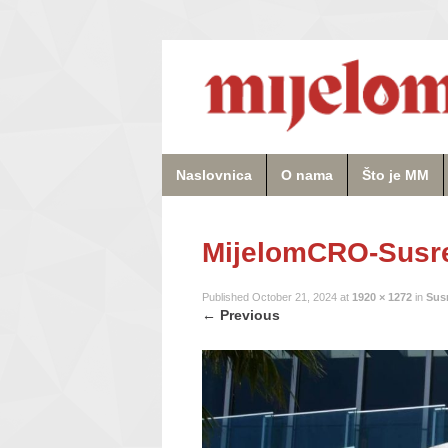
Naslovnica
O nama
Što je MM
MijelomCRO-Susret
Published
October 21, 2024
at
1920 × 1272
in
Susr
←
Previous