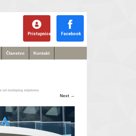
Pristupnica
Facebook
Članstvo
Kontakt
ele od multiplog mijeloma
Next
→