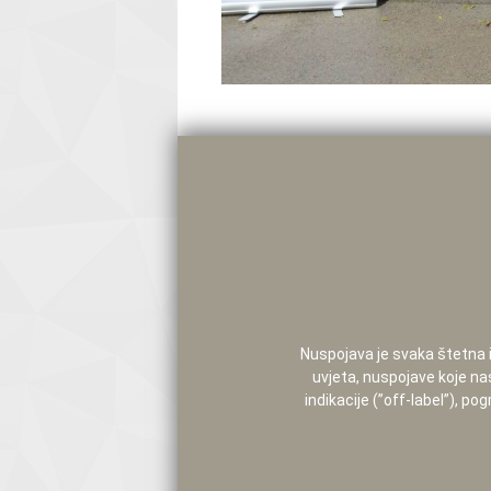
Nuspojava je svaka štetna i 
uvjeta, nuspojave koje na
indikacije (”off-label”), 