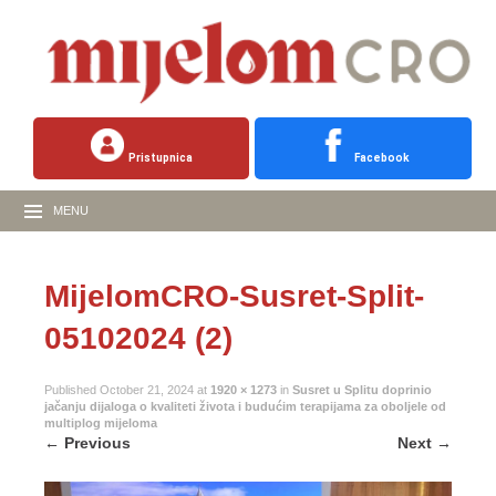
Pristupnica
Facebook
MENU
MijelomCRO-Susret-Split-
05102024 (2)
Published
October 21, 2024
at
1920 × 1273
in
Susret u Splitu doprinio
jačanju dijaloga o kvaliteti života i budućim terapijama za oboljele od
multiplog mijeloma
←
Previous
Next
→