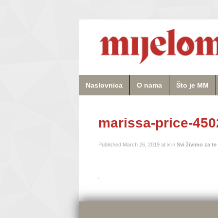
Naslovnica
O nama
Što je MM
marissa-price-45
Published
March 26, 2019
at
×
in
Svi živimo za te