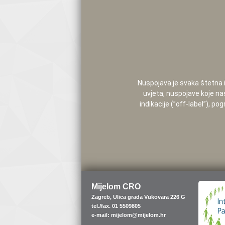
Nuspojava je svaka štetna i 
uvjeta, nuspojave koje na
indikacije (”off-label”), 
Mijelom CRO
Zagreb, Ulica grada Vukovara 226 G
tel./fax. 01 5509805
e-mail: mijelom@mijelom.hr