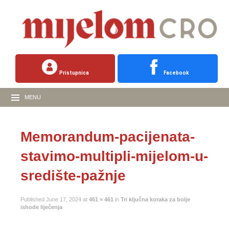
Pristupnica
Facebook
MENU
Memorandum-pacijenata-
stavimo-multipli-mijelom-u-
središte-pažnje
Published
June 17, 2024
at
461 × 461
in
Tri ključna koraka za bolje
ishode liječenja