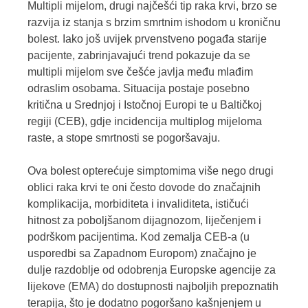
Multipli mijelom, drugi najčešći tip raka krvi, brzo se
razvija iz stanja s brzim smrtnim ishodom u kroničnu
bolest. Iako još uvijek prvenstveno pogađa starije
pacijente, zabrinjavajući trend pokazuje da se
multipli mijelom sve češće javlja među mlađim
odraslim osobama. Situacija postaje posebno
kritična u Srednjoj i Istočnoj Europi te u Baltičkoj
regiji (CEB), gdje incidencija multiplog mijeloma
raste, a stope smrtnosti se pogoršavaju.
Ova bolest opterećuje simptomima više nego drugi
oblici raka krvi te oni često dovode do značajnih
komplikacija, morbiditeta i invaliditeta, ističući
hitnost za poboljšanom dijagnozom, liječenjem i
podrškom pacijentima. Kod zemalja CEB-a (u
usporedbi sa Zapadnom Europom) značajno je
dulje razdoblje od odobrenja Europske agencije za
lijekove (EMA) do dostupnosti najboljih prepoznatih
terapija, što je dodatno pogoršano kašnjenjem u