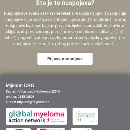
Što je to nuspojava?
Nuspojava je svaka štetna i neželjena reakcija na lijek. To uključuje
nuspojave koje nastaju uz primjenu lijeka unutar odobrenih uvjeta,
nuspojave koje nastaju uz primjenu lijeka izvan odobrenih uvjeta
(uključujući predoziranje, primjenu izvan odobrene indikacije (”off-
label”), pogrešnu primjenu, zloporabu i medikacijske pogreške) te
nuspojave koje nastaju zbog profesionalne izloženosti...
Prijava nuspojave
Mijelom CRO
Zagreb, Ulica grada Vukovara 226 G
tel./fax. 01 5509805
e-mail: mijelom@mijelom.hr