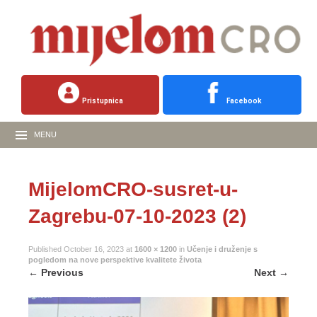
Pristupnica
Facebook
MENU
MijelomCRO-susret-u-
Zagrebu-07-10-2023 (2)
Published
October 16, 2023
at
1600 × 1200
in
Učenje i druženje s
pogledom na nove perspektive kvalitete života
←
Previous
Next
→