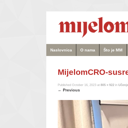
Naslovnica
O nama
Što je MM
MijelomCRO-susret
Published
October 16, 2023
at
805 × 922
in
Učenje
←
Previous