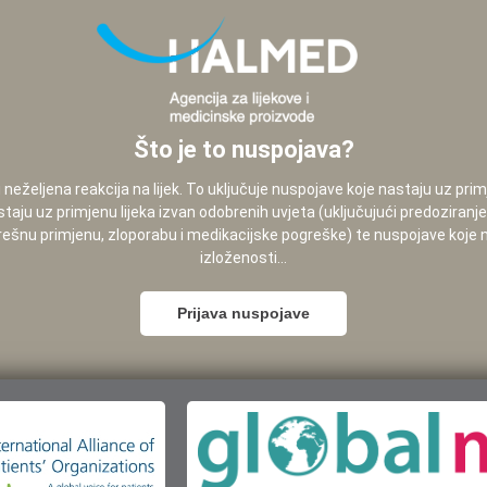
Što je to nuspojava?
neželjena reakcija na lijek. To uključuje nuspojave koje nastaju uz pri
staju uz primjenu lijeka izvan odobrenih uvjeta (uključujući predoziranj
pogrešnu primjenu, zloporabu i medikacijske pogreške) te nuspojave koje
izloženosti...
Prijava nuspojave