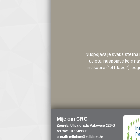
Nuspojava je svaka štetna i 
uvjeta, nuspojave koje na
indikacije (”off-label”), 
Mijelom CRO
Zagreb, Ulica grada Vukovara 226 G
tel./fax. 01 5509805
e-mail: mijelom@mijelom.hr