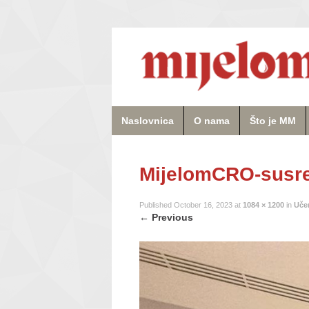
Naslovnica
O nama
Što je MM
MijelomCRO-susret
Published
October 16, 2023
at
1084 × 1200
in
Učen
←
Previous