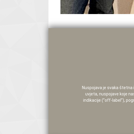
Nuspojava je svaka štetna i 
uvjeta, nuspojave koje na
indikacije (”off-label”), 