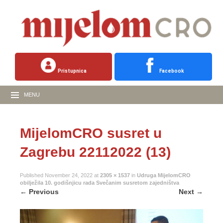
Pristupnica
Facebook
MENU
MijelomCRO susret u
Zagrebu 22112022 (13)
Published
November 24, 2022
at
2305 × 1537
in
Udruga MijelomCRO
obilježila 10. godišnjicu rada Svečanim susretom zajedništva
←
Previous
Next
→