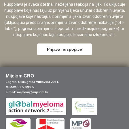
Nuspojava je svaka štetna i neželjena reakcija na lijek. To uključuje
nuspojave koje nastaju uz primjenu lijeka unutar odobrenih uvjeta,
nuspojave koje nastaju uz primjenu lijeka izvan odobrenih uvjeta
(uključujući predoziranje, primjenu izvan odobrene indikacije (”off-
label”), pogrešnu primjenu, zloporabu i medikacijske pogreške) te
nuspojave koje nastaju zbog profesionalne izloženosti...
Prijava nuspojave
Mijelom CRO
Zagreb, Ulica grada Vukovara 226 G
tel./fax. 01 5509805
e-mail: mijelom@mijelom.hr