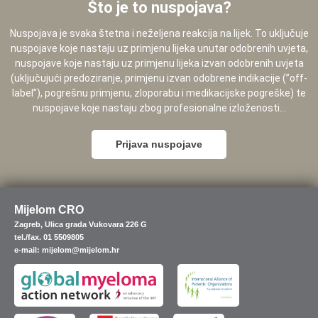
Što je to nuspojava?
Nuspojava je svaka štetna i neželjena reakcija na lijek. To uključuje
nuspojave koje nastaju uz primjenu lijeka unutar odobrenih uvjeta,
nuspojave koje nastaju uz primjenu lijeka izvan odobrenih uvjeta
(uključujući predoziranje, primjenu izvan odobrene indikacije (”off-
label”), pogrešnu primjenu, zloporabu i medikacijske pogreške) te
nuspojave koje nastaju zbog profesionalne izloženosti...
Prijava nuspojave
Mijelom CRO
Zagreb, Ulica grada Vukovara 226 G
tel./fax. 01 5509805
e-mail: mijelom@mijelom.hr