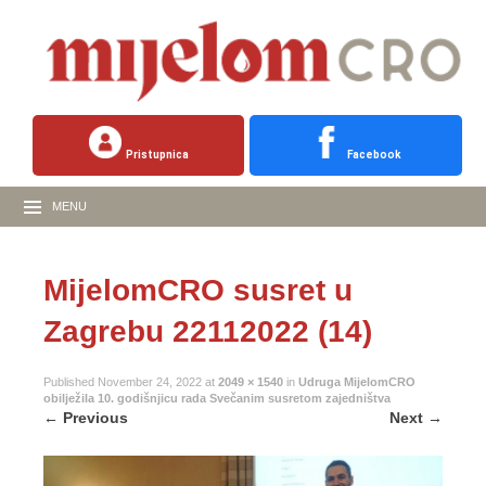
Pristupnica
Facebook
MENU
MijelomCRO susret u
Zagrebu 22112022 (14)
Published
November 24, 2022
at
2049 × 1540
in
Udruga MijelomCRO
obilježila 10. godišnjicu rada Svečanim susretom zajedništva
←
Previous
Next
→