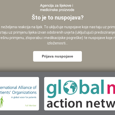
Što je to nuspojava?
neželjena reakcija na lijek. To uključuje nuspojave koje nastaju uz pri
staju uz primjenu lijeka izvan odobrenih uvjeta (uključujući predoziranj
pogrešnu primjenu, zloporabu i medikacijske pogreške) te nuspojave koje
izloženosti...
Prijava nuspojave