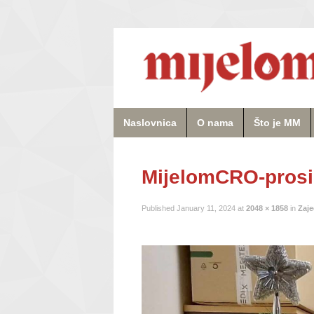
Naslovnica
O nama
Što je MM
MijelomCRO-prosi
Published
January 11, 2024
at
2048 × 1858
in
Zaje