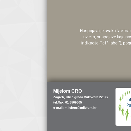
Nuspojava je svaka štetna i 
uvjeta, nuspojave koje na
indikacije (”off-label”), 
Mijelom CRO
Zagreb, Ulica grada Vukovara 226 G
tel./fax. 01 5509805
e-mail: mijelom@mijelom.hr