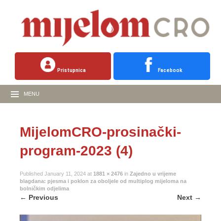
Pristupnica
Facebook
MENU
MijelomCRO-prosinački-
program-2023 (4)
Published
January 11, 2024
at
1881 × 2476
in
Zajedno u vrijeme
blagdana: pjesma i poklon za oboljele od multiplog mijeloma na
bolničkim odjelima
←
Previous
Next
→