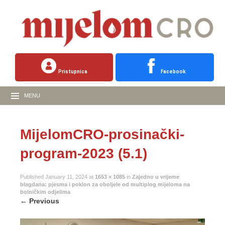
Pristupnica
Facebook
MENU
MijelomCRO-prosinački-
program-2023 (5.1)
Published
January 11, 2024
at
1653 × 1085
in
Zajedno u vrijeme
blagdana: pjesma i poklon za oboljele od multiplog mijeloma na
bolničkim odjelima
←
Previous