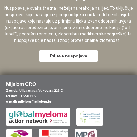
Nuspojava je svaka štetna i neželjena reakcija na lijek. To uključuje
nuspojave koje nastaju uz primjenu lijeka unutar odobrenih uvjeta,
nuspojave koje nastaju uz primjenu lijeka izvan odobrenih uvjeta
(uključujući predoziranje, primjenu izvan odobrene indikacije (”off-
label”), pogrešnu primjenu, zloporabu i medikacijske pogreške) te
nuspojave koje nastaju zbog profesionalne izloženosti...
Prijava nuspojave
Mijelom CRO
Zagreb, Ulica grada Vukovara 226 G
tel./fax. 01 5509805
e-mail: mijelom@mijelom.hr