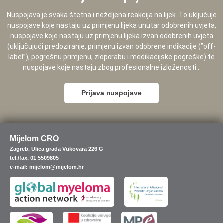
Nuspojava je svaka štetna i neželjena reakcija na lijek. To uključuje
nuspojave koje nastaju uz primjenu lijeka unutar odobrenih uvjeta,
nuspojave koje nastaju uz primjenu lijeka izvan odobrenih uvjeta
(uključujući predoziranje, primjenu izvan odobrene indikacije (”off-
label”), pogrešnu primjenu, zloporabu i medikacijske pogreške) te
nuspojave koje nastaju zbog profesionalne izloženosti...
Prijava nuspojave
Mijelom CRO
Zagreb, Ulica grada Vukovara 226 G
tel./fax. 01 5509805
e-mail: mijelom@mijelom.hr