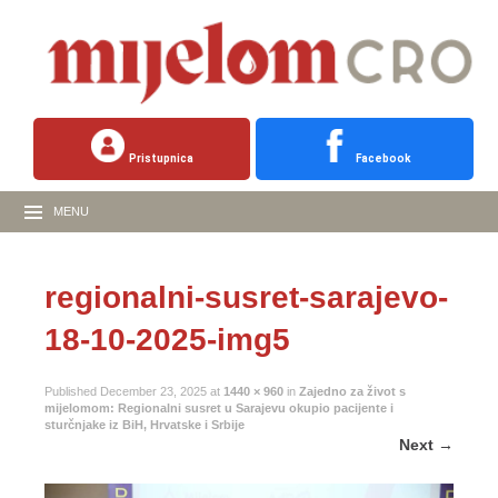
Pristupnica
Facebook
MENU
regionalni-susret-sarajevo-
18-10-2025-img5
Published
December 23, 2025
at
1440 × 960
in
Zajedno za život s
mijelomom: Regionalni susret u Sarajevu okupio pacijente i
sturčnjake iz BiH, Hrvatske i Srbije
Next
→