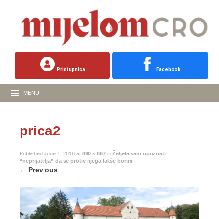
Pristupnica
Facebook
MENU
prica2
Published
June 1, 2018
at
890 × 667
in
Željela sam upoznati
“neprijatelja” da se protiv njega lakše borim
←
Previous