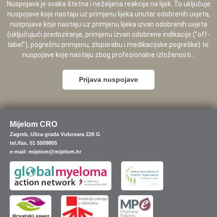
Nuspojava je svaka štetna i neželjena reakcija na lijek. To uključuje
nuspojave koje nastaju uz primjenu lijeka unutar odobrenih uvjeta,
nuspojave koje nastaju uz primjenu lijeka izvan odobrenih uvjeta
(uključujući predoziranje, primjenu izvan odobrene indikacije (”off-
label”), pogrešnu primjenu, zloporabu i medikacijske pogreške) te
nuspojave koje nastaju zbog profesionalne izloženosti...
Prijava nuspojave
Mijelom CRO
Zagreb, Ulica grada Vukovara 226 G
tel./fax. 01 5509805
e-mail: mijelom@mijelom.hr