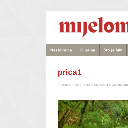
Naslovnica
O nama
Što je MM
prica1
Published
June 1, 2018
at
659 × 494
in
Željela sa