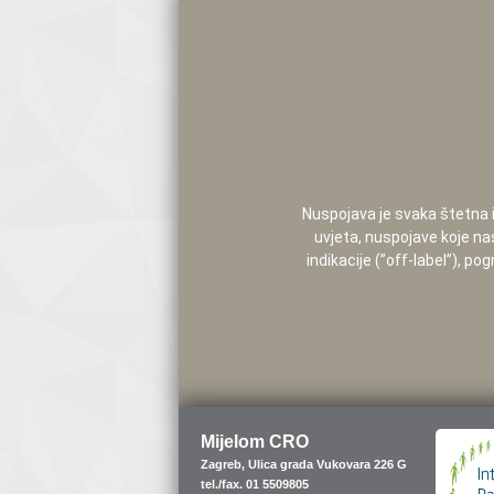
Nuspojava je svaka štetna i 
uvjeta, nuspojave koje na
indikacije (”off-label”), 
Mijelom CRO
Zagreb, Ulica grada Vukovara 226 G
tel./fax. 01 5509805