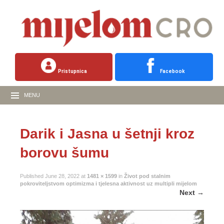
Pristupnica
Facebook
MENU
Darik i Jasna u šetnji kroz
borovu šumu
Published
June 28, 2022
at
1481 × 1599
in
Život pod stalnim
pokroviteljstvom optimizma i tjelesna aktivnost uz multipli mijelom
Next
→