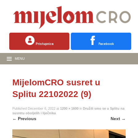
Pristupnica
Facebook
MENU
MijelomCRO susret u
Splitu 22102022 (9)
Published
December 6, 2022
at
1200 × 1600
in
Družili smo se u Splitu na
susretu oboljelih i liječnika
←
Previous
Next
→