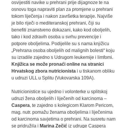
osvijestiti navike u prehrani prije dijagnoze te na
osnovu toga napraviti plan za promjene u prehrani
tokom liječenja i nakon završetka terapije. Najviše
je bilo riječi o mediteranskoj prehrani, čiji su
benefiti znanstveno dokazani, kako kod oboljelih,
tako i kod zdravih osoba u svrhu prevencije i
potpore oboljelima. Podijelile su s nama knjižicu
„Prehrana osoba oboljelih od malignih bolesti“ koju
su izradile zajedno s Udrugom leukemije i limfomi.
Knjižica se može pronaći online na stranici
Hrvatskog zbora nutricionista
i u tiskanom obliku
u udruzi ULL u Splitu (Vukovarska 109A).
Nutricionistice su ujedno i volonterke u splitskoj
udruzi žena oboljelih i liječenih od karcinoma –
Caspera
, te zajedno s kolegicom Klarom Pericom,
mag. nutr. pomažu ženama oboljelima i liječenima
od karcinoma savjetima o prehrani. Na susretu nam
se pridružila i
Marina Zečić
iz udruge Caspera