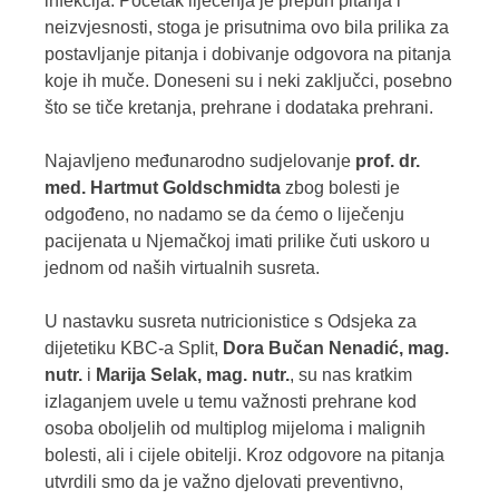
infekcija. Početak liječenja je prepun pitanja i
neizvjesnosti, stoga je prisutnima ovo bila prilika za
postavljanje pitanja i dobivanje odgovora na pitanja
koje ih muče. Doneseni su i neki zaključci, posebno
što se tiče kretanja, prehrane i dodataka prehrani.
Najavljeno međunarodno sudjelovanje
prof. dr.
med. Hartmut Goldschmidta
zbog bolesti je
odgođeno, no nadamo se da ćemo o liječenju
pacijenata u Njemačkoj imati prilike čuti uskoro u
jednom od naših virtualnih susreta.
U nastavku susreta nutricionistice s Odsjeka za
dijetetiku KBC-a Split,
Dora Bučan Nenadić, mag.
nutr.
i
Marija Selak, mag. nutr.
, su nas kratkim
izlaganjem uvele u temu važnosti prehrane kod
osoba oboljelih od multiplog mijeloma i malignih
bolesti, ali i cijele obitelji. Kroz odgovore na pitanja
utvrdili smo da je važno djelovati preventivno,