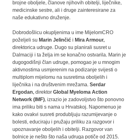
brojne oboljele, članove njihovih obitelji, liječnike,
medicinske sestre, ali i druge zainteresirane za
naše edukativno druženje.
Dobrodošlicu okupljenima u ime MijelomCRO
poželjeli su
Marin Jelinčić
i
Mira Armour,
direktorica udruge. Dugo su planirali susret u
Dalmaciji i ta želja im se konačno ostvarila. Marin je
dugogodišnji član udruge, pomogao je u mnogim
aktivnostima usmjerenim na podizanje svijesti o
multiplom mijelomu na susretima oboljelih i
liječnika i na društvenim mrežama.
Serdar
Ergodan,
direktor
Global Myeloma Action
Network (IMF)
, izrazio je zadovoljstvo što ponovno
ima priliku biti s nama u Hrvatskoj. Napomenuo je
kako ovakvi susreti produbljuju razumijevanje o
bolesti, educiraju i pružaju priliku za razgovor i
upoznavanje oboljelih i obitelji. Razgovor van
bolnice je nešto što naša udruga potiče od 2015.