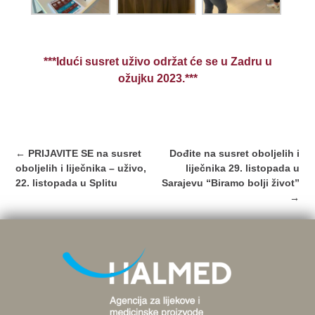
***Idući susret uživo održat će se u Zadru u
ožujku 2023.***
Post
←
PRIJAVITE SE na susret
Dođite na susret oboljelih i
navigation
oboljelih i liječnika – uživo,
liječnika 29. listopada u
22. listopada u Splitu
Sarajevu “Biramo bolji život”
→