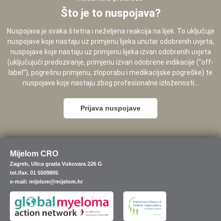
Što je to nuspojava?
Nuspojava je svaka štetna i neželjena reakcija na lijek. To uključuje
nuspojave koje nastaju uz primjenu lijeka unutar odobrenih uvjeta,
nuspojave koje nastaju uz primjenu lijeka izvan odobrenih uvjeta
(uključujući predoziranje, primjenu izvan odobrene indikacije (”off-
label”), pogrešnu primjenu, zloporabu i medikacijske pogreške) te
nuspojave koje nastaju zbog profesionalne izloženosti...
Prijava nuspojave
Mijelom CRO
Zagreb, Ulica grada Vukovara 226 G
tel./fax. 01 5509805
e-mail: mijelom@mijelom.hr