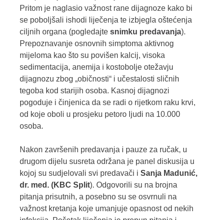
Pritom je naglasio važnost rane dijagnoze kako bi
se poboljšali ishodi liječenja te izbjegla oštećenja
ciljnih organa (pogledajte
snimku predavanja
).
Prepoznavanje osnovnih simptoma aktivnog
mijeloma kao što su povišen kalcij, visoka
sedimentacija, anemija i kostobolje ote
žavju
dijagnozu zbog „običnosti“ i učestalosti sličnih
tegoba kod starijih osoba. Kasnoj dijagnozi
pogoduje i činjenica da se radi o rijetkom raku krvi,
od koje oboli u prosjeku petoro ljudi na 10.000
osoba
.
Nakon završenih predavanja i pauze za ručak, u
drugom dijelu susreta održana je panel diskusija u
kojoj su sudjelovali svi predavači i
Sanja Madunić,
dr. med. (KBC Split
). Odgovorili su na brojna
pitanja prisutnih, a posebno su se osvrnuli na
važnost kretanja koje umanjuje opasnost od nekih