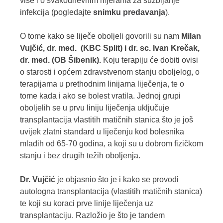
više i o svakodnevnim mjerama za suzbijanje
infekcija (pogledajte
snimku predavanja
).
O tome kako se liječe oboljeli govorili su nam
Milan
Vujčić, dr. med.
(KBC Split)
i
dr. sc. Ivan Krečak,
dr. med. (OB Šibenik).
Koju terapiju će dobiti ovisi
o starosti i općem zdravstvenom stanju oboljelog, o
terapijama u prethodnim linijama liječenja, te o
tome kada i ako se bolest vratila. Jednoj grupi
oboljelih se u prvu liniju liječenja uključuje
transplantacija vlastitih matičnih stanica što je još
uvijek zlatni standard u liječenju kod bolesnika
mlađih od 65-70 godina, a koji su u dobrom fizičkom
stanju i bez drugih težih oboljenja.
Dr. Vujčić
je objasnio što je i kako se provodi
autologna transplantacija (vlastitih matičnih stanica)
te koji su koraci prve linije liječenja uz
transplantaciju. Razložio je što je tandem