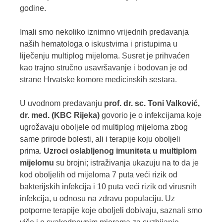
godine.
Imali smo nekoliko iznimno vrijednih predavanja
naših hematologa o iskustvima i pristupima u
liječenju multiplog mijeloma. Susret je prihvaćen
kao trajno stručno usavršavanje i bodovan je od
strane Hrvatske komore medicinskih sestara.
U uvodnom predavanju
prof. dr. sc. Toni Valković,
dr. med. (KBC Rijeka)
govorio je o infekcijama koje
ugrožavaju oboljele od multiplog mijeloma zbog
same prirode bolesti, ali i terapije koju oboljeli
prima.
Uzroci oslabljenog imuniteta u multiplom
mijelomu
su brojni; istraživanja ukazuju na to da je
kod oboljelih od mijeloma 7 puta veći rizik od
bakterijskih infekcija i 10 puta veći rizik od virusnih
infekcija, u odnosu na zdravu populaciju. Uz
potporne terapije koje oboljeli dobivaju, saznali smo