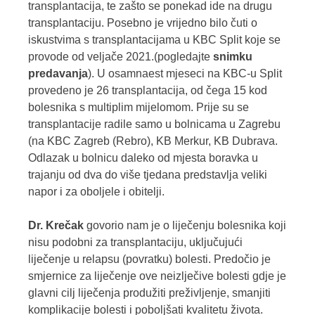
transplantacija, te zašto se ponekad ide na drugu
transplantaciju. Posebno je vrijedno bilo čuti o
iskustvima s transplantacijama u KBC Split koje se
provode od veljače 2021.(pogledajte
snimku
predavanja
). U osamnaest mjeseci na KBC-u Split
provedeno je 26 transplantacija, od čega 15 kod
bolesnika s multiplim mijelomom. Prije su se
transplantacije radile samo u bolnicama u Zagrebu
(na KBC Zagreb (Rebro), KB Merkur, KB Dubrava.
Odlazak u bolnicu daleko od mjesta boravka u
trajanju od dva do više tjedana predstavlja veliki
napor i za oboljele i obitelji.
Dr. Krečak
govorio nam je o liječenju bolesnika koji
nisu podobni za transplantaciju, uključujući
liječenje u relapsu (povratku) bolesti. Predočio je
smjernice za liječenje ove neizlječive bolesti gdje je
glavni cilj liječenja
produžiti preživljenje, smanjiti
komplikacije bolesti i poboljšati kvalitetu života.