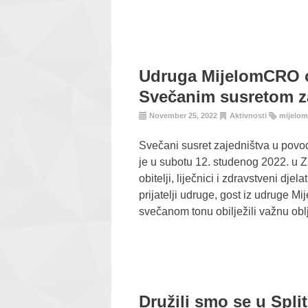
Udruga MijelomCRO ob
Svečanim susretom z
November 25, 2022
Aktivnosti
mijelom
Svečani susret zajedništva u pov
je u subotu 12. studenog 2022. u Za
obitelji, liječnici i zdravstveni djela
prijatelji udruge, gost iz udruge M
svečanom tonu obilježili važnu obl
Družili smo se u Split