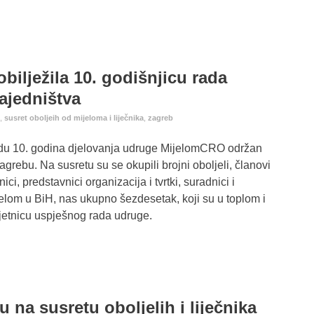
ilježila 10. godišnjicu rada
ajedništva
,
susret oboljeih od mijeloma i liječnika
,
zagreb
odu 10. godina djelovanja udruge MijelomCRO održan
grebu. Na susretu su se okupili brojni oboljeli, članovi
tnici, predstavnici organizacija i tvrtki, suradnici i
ijelom u BiH, nas ukupno šezdesetak, koji su u toplom i
jetnicu uspješnog rada udruge.
u na susretu oboljelih i liječnika