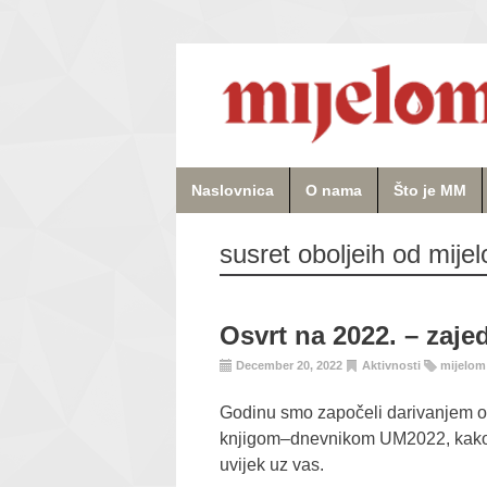
Naslovnica
O nama
Što je MM
susret oboljeih od mijel
Osvrt na 2022. – zaje
December 20, 2022
Aktivnosti
mijelom
Godinu smo započeli darivanjem ob
knjigom–dnevnikom UM2022, kako b
uvijek uz vas.