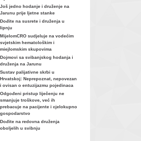
Još jedno hodanje i druženje na
Jarunu prije ljetne stanke
Dođite na susrete i druženja u
lipnju
MijelomCRO sudjeluje na vodećim
svjetskim hematološkim i
miejlomskim skupovima
Dojmovi sa svibanjskog hodanja i
druženja na Jarunu
Sustav palijativne skrbi u
Hrvatskoj: Neprepoznat, nepovezan
i ovisan o entuzijazmu pojedinaca
Odgođeni pristup liječenju ne
smanjuje troškove, već ih
prebacuje na pacijente i cjelokupno
gospodarstvo
Dođite na redovna druženja
oboljelih u svibnju