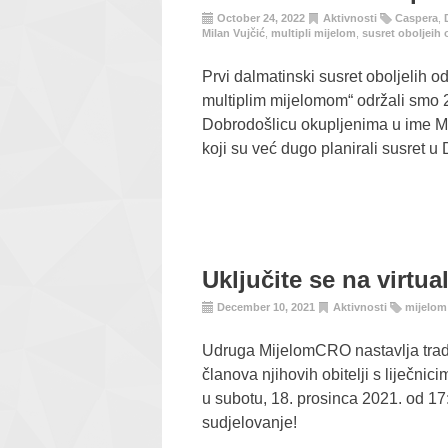
October 24, 2022
Aktivnosti
Caspera
,
Milan Vujčić
,
multipli mijelom
,
susret oboljeih 
Prvi dalmatinski susret oboljelih od
multiplim mijelomom“ održali smo 2
Dobrodošlicu okupljenima u ime Mi
koji su već dugo planirali susret u 
Uključite se na virtual
December 10, 2021
Aktivnosti
mijelom
Udruga MijelomCRO nastavlja tradic
članova njihovih obitelji s liječnic
u subotu, 18. prosinca 2021. od 17
sudjelovanje!