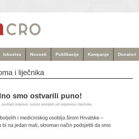
Iskustva
Novosti
Publikacije
Kampanje
Donatori
oma i liječnika
dno smo ostvarili puno!
,
multipli mijelom
,
susret oboljeih od mijeloma i liječnika
oljelih i medicinskog osoblja širom Hrvatske –
i na jedan mali, skroman način podsjetiti da smo