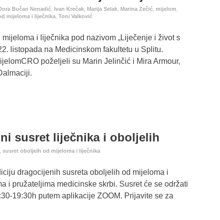
Dora Bučan Nenadić
,
Ivan Krečak
,
Marija Selak
,
Marina Zečić
,
mijelom
,
od mijeloma i liječnika
,
Toni Valković
 mijeloma i liječnika pod nazivom „Liječenje i život s
2. listopada na Medicinskom fakultetu u Splitu.
jelomCRO poželjeli su Marin Jelinčić i Mira Armour,
Dalmaciji.
ni susret liječnika i oboljelih
,
susret oboljeih od mijeloma i liječnika
iju dragocijenih susreta oboljelih od mijeloma i
ima i pružateljima medicinske skrbi. Susret će se održati
:30-19:30h putem aplikacije ZOOM. Prijavite se za