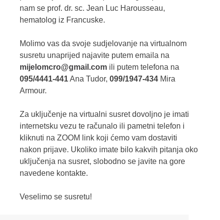
nam se prof. dr. sc. Jean Luc Harousseau,
hematolog iz Francuske.
Molimo vas da svoje sudjelovanje na virtualnom
susretu unaprijed najavite putem emaila na
mijelomcro@gmail.com
ili putem telefona na
095/4441-441
Ana Tudor,
099/1947-434
Mira
Armour.
Za uključenje na virtualni susret dovoljno je imati
internetsku vezu te računalo ili pametni telefon i
kliknuti na ZOOM link koji ćemo vam dostaviti
nakon prijave. Ukoliko imate bilo kakvih pitanja oko
uključenja na susret, slobodno se javite na gore
navedene kontakte.
Veselimo se susretu!