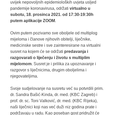
uvijek nepovoljnih epidemioloških uvjeta usljed
pandemije koronavirusa, održati
virtualno u
subotu, 18. prosinca 2021. od 17:30-19:30h
putem aplikacije ZOOM
.
Ovim putem pozivamo sve oboljele od multiplog
mijeloma i članove njihovih obitelji, liječnike,
medicinske sestre i sve zainteresirane na virtualni
susret na kojem će se održati
predavanja i
razgovarati o liječenju i životu s multiplim
mijelomom
. Susret je i prilika za upoznavanje i
razgovor s liječnicima, drugim oboljelima i
njegovateljima.
Svoje sudjelovanje na susretu već su potvrdili prim.
dr. Sandra Bašić-Kinda, dr. med. (KBC Zagreb) i
prof. dr. sc. Toni Valković, dr. med. (KBC Rijeka),
naši liječnici koji nas već duži niz godina prate i
podržavaju u radu. Kao poseban gost pridružit će