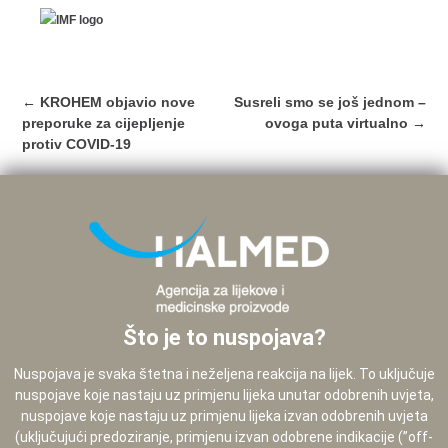
Post
←
KROHEM objavio nove
Susreli smo se još jednom –
navigation
preporuke za cijepljenje
ovoga puta virtualno
→
protiv COVID-19
Što je to nuspojava?
Nuspojava je svaka štetna i neželjena reakcija na lijek. To uključuje
nuspojave koje nastaju uz primjenu lijeka unutar odobrenih uvjeta,
nuspojave koje nastaju uz primjenu lijeka izvan odobrenih uvjeta
(uključujući predoziranje, primjenu izvan odobrene indikacije (”off-